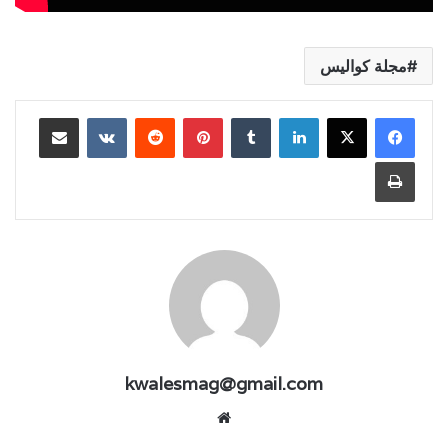
مجلة كواليس
لينكدإن
بينتيريست
مشاركة عبر البريد
طباعة
kwalesmag@gmail.com
موقع
الويب