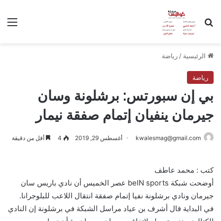
بحث عن
الق
الرئيسية
/
رياضة
رياضة
بي إن سبورتس: برشلونة وسان
جيرمان ينفيان إتمام صفقة نيمار
kwalesmag@gmail.com
أغسطس 29, 2019
4
أقل من دقيقة
كتب : محمد عاطف
أوضحت شبكة beIN sports عصر الخميس أن نادي باريس سان
جيرمان ونادي برشلونة نفيا إتمام صفقة انتقال اللاعب للبلوجرانا.
في البداية قال أشرف بن عياد مراسل الشبكة في برشلونة إن النادي