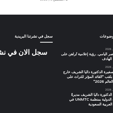
وضوعات
سجل في نشرتنا البريدية
سجل الان في نشرت
ر اليامي.. رؤية إعلامية تُراهن على
الهادف
سفيرة الدكتورة داليا الشريف خارج
بلقب “القائد المؤثر للتراث على
م 2026”
الدكتورة داليا الشريف مديرةً
للعلاقات الدولية بمنظمة UNMTC في
العربية السعودية