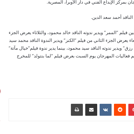
 بمركز الإبداع الفني في دار الأوبرا، المصرية.
لناقد أحمد سعد الدين.
 فيلم “الممر” ويدير ندوته الناقد خالد محمود، والثلاثاء يعرض الجزء
بعاء يعرض الجزء الثاني من فيلم “الكنز” ويدير الندوة الناقد محمد سيد
ق” ويدير ندوته الناقد سيد محمود، بينما يدير ندوة فيلم”خيال مآتة”
م فعاليات المهرجان يوم السبت بعرض فيلم “لما بنتولد” للمخرج
بينتيريست
مشاركة عبر البريد
طباعة