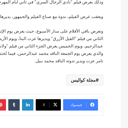
وذلك بعرض فيلم “نادي الرجال السري” في ثاني أيام المهرجان
ويعقب عرض الفيلم، ندوة مع صناع الفيلم والجمهور، يديرها ا
وتعرض باقي الأفلام على مدار الأسبوع، حيث يعرض يوم الإثنين
الثاني من فيلم “الفيل الأزرق” ويديرها عزت البنا، ويوم الأر
عبدالرحيم، ويوم الخميس يعرض الجزء الثاني من فيلم “ولاد رز
والذي يعرض يوم الجمعة الناقد محمد عبدالرحمن، فيما تُختت
تامر عزت ويدير ندوته الناقد محمد نبيل.
مجلة كواليس
لينكدإن
فيسبوك
‫X