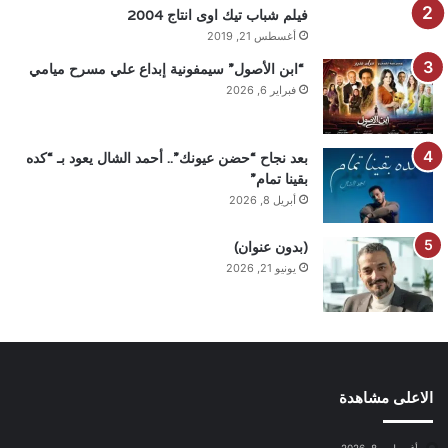
فيلم شباب تيك اوى انتاج 2004
أغسطس 21, 2019
“ابن الأصول” سيمفونية إبداع علي مسرح ميامي
فبراير 6, 2026
بعد نجاح “حضن عيونك”.. أحمد الشال يعود بـ “كده
بقينا تمام”
أبريل 8, 2026
(بدون عنوان)
يونيو 21, 2026
الاعلى مشاهدة
أغسطس 8, 2026