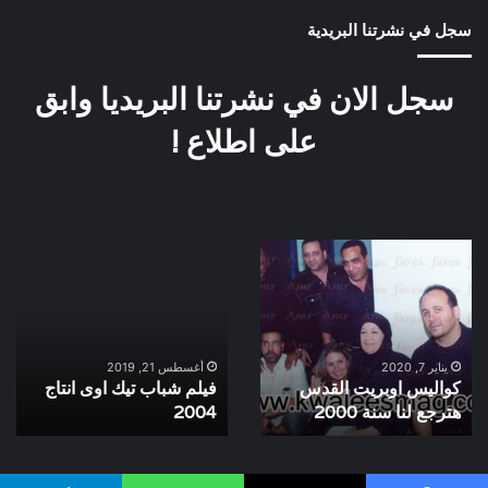
سجل في نشرتنا البريدية
سجل الان في نشرتنا البريديا وابق
على اطلاع !
كواليس
فيلم
اوبريت
شباب
القدس
تيك
هترجع
اوى
لنا
انتاج
سنة
2004
يناير 7, 2020
أغسطس 21, 2019
كواليس اوبريت القدس
فيلم شباب تيك اوى انتاج
2000
هترجع لنا سنة 2000
2004