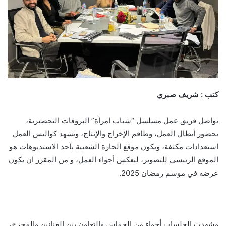
كتب : شريف صبري
يواصل فريق عمل مسلسل “شباب امرأة” البروڤات التحضيرية،
بحضور أبطال العمل، وطاقم الإخراج والإنتاج، وتشهد كواليس العمل
استعدادات مكثفة، ويكون موقع الحارة الشعبية بأحد الاستديوهات هو
الموقع الرئيسي للتصوير، ليعكس أجواء العمل، و من المقرر ان يكون
عرضه في موسم رمضان 2025.
وشهدت الجلسات أجواء من الحماس والتعاون بين الفنانين والمخرج،