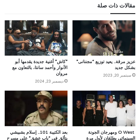
مقالات ذات صلة
عزيز مرقة.. يعيد توزيع “مجننانى”
‏”كاش” أغنية جديدة يقدمها أبو
بشكل جديد
الأنوار وأحمد سانتا، بالتعاون مع
مروان
سبتمبر 20, 2023
ديسمبر 23, 2024
O West ومهرجان الجونة
بعد الكتيبة 101.. إسلام بشبيشي
السينمائي يطلقان لأول مرة
يتألق في “باب عشق” على مسرح