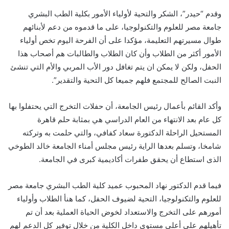
وقدم “حيدر”، الشكر والتحية لأولياء الأمور بكلية الطب البشري
جامعة مصر للعلوم والتكنولوجيا، على ما قدموه من دعم لأبنائهم
طوال مسيرتهم التعليمة، مؤكدا على أن الفرحة اليوم تخص أولياء
الأمور أكثر من الطلاب وأن كان الطلاب والطالبات هم أصحاب هذا
الحفل، ولكن لا يمكن ان يتم تغافل دور الأب المربي والأم التي تنشئ
النبت الصالح للمجتمع فلهم جميعا كل التحية والتقدير”.
وأكد القائم بأعمال رئيس الجامعة، أن حفلات التخرج التي يحتفلوا بها
كل عام بعد الانتهاء من العام الدراسي هي بمثابة حلم قاهرة
المستحيل الراحلة الدكتورة سعاد كفافي، والتي حلمت به وتركته
شامخا، وتسلم بعدها الراية رئيس مجلس أمناء الجامعة خالد الطوخي
الذى استطاع أن يحقق طفرات أكاديمية كبرى في الجامعة.
فيما قدم الدكتور نهاد المحبوب عميد كلية الطب البشري جامعة مصر
للعلوم والتكنولوجيا، التحية لضيوف الحفل، كما هنأ الطلاب وأولياء
أمورهم على التخرج والاستعداد لخوض الحياة العملية بعد أن تم
تأهيلهم على أعلى مستوى داخل الكلية من خلال توفير كل الدعم لهم