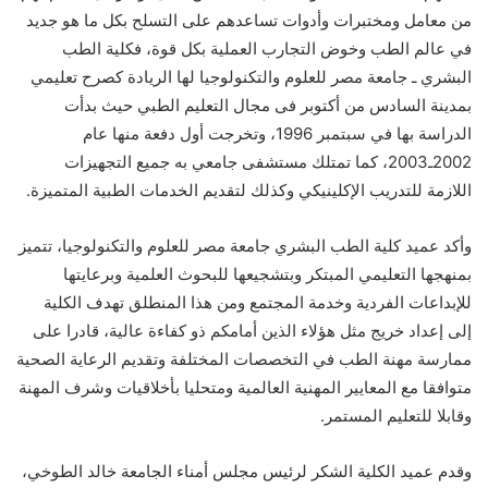
من معامل ومختبرات وأدوات تساعدهم على التسلح بكل ما هو جديد
في عالم الطب وخوض التجارب العملية بكل قوة، فكلية الطب
البشري ـ جامعة مصر للعلوم والتكنولوجيا لها الريادة كصرح تعليمي
بمدينة السادس من أكتوبر فى مجال التعليم الطبي حيث بدأت
الدراسة بها في سبتمبر 1996، وتخرجت أول دفعة منها عام
2002ـ2003، كما تمتلك مستشفى جامعي به جميع التجهيزات
اللازمة للتدريب الإكلينيكي وكذلك لتقديم الخدمات الطبية المتميزة.
وأكد عميد كلية الطب البشري جامعة مصر للعلوم والتكنولوجيا، تتميز
بمنهجها التعليمي المبتكر وبتشجيعها للبحوث العلمية وبرعايتها
للإبداعات الفردية وخدمة المجتمع ومن هذا المنطلق تهدف الكلية
إلى إعداد خريج مثل هؤلاء الذين أمامكم ذو كفاءة عالية، قادرا على
ممارسة مهنة الطب في التخصصات المختلفة وتقديم الرعاية الصحية
متوافقا مع المعايير المهنية العالمية ومتحليا بأخلاقيات وشرف المهنة
وقابلا للتعليم المستمر.
وقدم عميد الكلية الشكر لرئيس مجلس أمناء الجامعة خالد الطوخي،