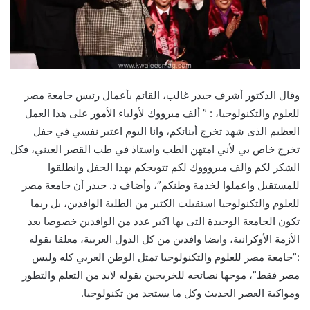
وقال الدكتور أشرف حيدر غالب، القائم بأعمال رئيس جامعة مصر
للعلوم والتكنولوجيا، : ” ألف مبرووك لأولياء الأمور على هذا العمل
العظيم الذى شهد تخرج أبنائكم، وانا اليوم اعتبر نفسي في حفل
تخرج خاص بي لأني امتهن الطب واستاذ في طب القصر العيني، فكل
الشكر لكم والف مبروووك لكم تتويجكم بهذا الحفل وانطلقوا
للمستقبل واعملوا لخدمة وطنكم”، وأضاف د. حيدر أن جامعة مصر
للعلوم والتكنولوجيا استقبلت الكثير من الطلبة الوافدين، بل ربما
تكون الجامعة الوحيدة التى بها اكبر عدد من الوافدين خصوصا بعد
الأزمة الأوكرانية، وايضا وافدين من كل الدول العربية، معلقا بقوله
:”جامعة مصر للعلوم والتكنولوجيا تمثل الوطن العربي كله وليس
مصر فقط”، موجها نصائحه للخريجين بقوله لابد من التعلم والتطور
ومواكبة العصر الحديث وكل ما يستجد من تكنولوجيا.