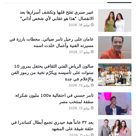
عبير صبري تفتح قلبها وتكشف أسرارها بعد
الانفصال: “هذا هو عقابي لأي شخص أذاني”
يوليو 18, 2026
عامان على رحيل تامر ضيائي.. محطات بارزة في
مسيرته الفنية وأعمال خلدت اسمه
يوليو 17, 2026
صالون الرياض الفني الثقافي يحتفل بمرور 10
سنوات على تأسيسه ويكرّم نخبة من رموز الفن
والإعلام في جدة
يوليو 13, 2026
تامر حسني في احتفالية «100 مليون شكرا»:
سقفة لمنتخب مصر
يوليو 13, 2026
بعد ٣٢ عاماً هبة حيدري تجمع أبطال كساندرا في
حلقة شيقة على المشهد
يوليو 11, 2026