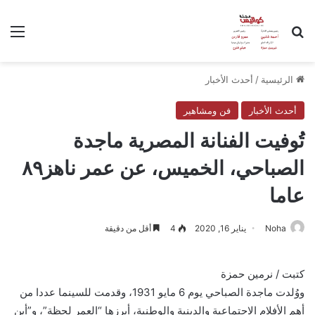
بحث عن
الق
الرئيسية
/
أحدث الأخبار
أحدث الأخبار
فن ومشاهير
تُوفيت الفنانة المصرية ماجدة
الصباحي، الخميس، عن عمر ناهز٨٩
عاما
Noha
يناير 16, 2020
4
أقل من دقيقة
كتبت / نرمين حمزة
ووُلدت ماجدة الصباحي يوم 6 مايو 1931، وقدمت للسينما عددا من
أهم الأفلام الاجتماعية والدينية والوطنية، أبرزها “العمر لحظة”، و”أين