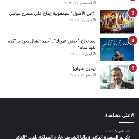
أغسطس 21, 2019
“ابن الأصول” سيمفونية إبداع علي مسرح ميامي
فبراير 6, 2026
بعد نجاح “حضن عيونك”.. أحمد الشال يعود بـ “كده
بقينا تمام”
أبريل 8, 2026
(بدون عنوان)
يونيو 21, 2026
الاعلى مشاهدة
أغسطس 5, 2026
تكريم السفيرة الدكتورة داليا الشريف خارج المملكة بلقب “القائد