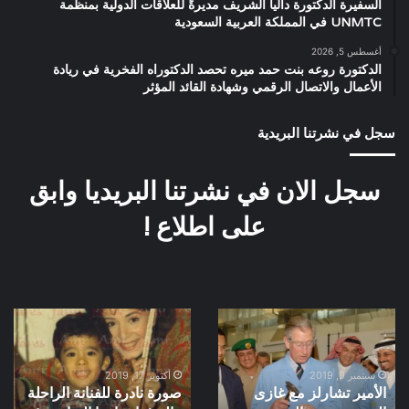
السفيرة الدكتورة داليا الشريف مديرةً للعلاقات الدولية بمنظمة
UNMTC في المملكة العربية السعودية
أغسطس 5, 2026
الدكتورة روعه بنت حمد ميره تحصد الدكتوراه الفخرية في ريادة
الأعمال والاتصال الرقمي وشهادة القائد المؤثر
سجل في نشرتنا البريدية
سجل الان في نشرتنا البريديا وابق
على اطلاع !
الأمير
صورة
تشارلز
نادرة
مع
للفنانة
غازى
الراحلة
سبتمبر 9, 2019
أكتوبر 17, 2019
الأمير تشارلز مع غازى
صورة نادرة للفنانة الراحلة
القصيبى
هالة