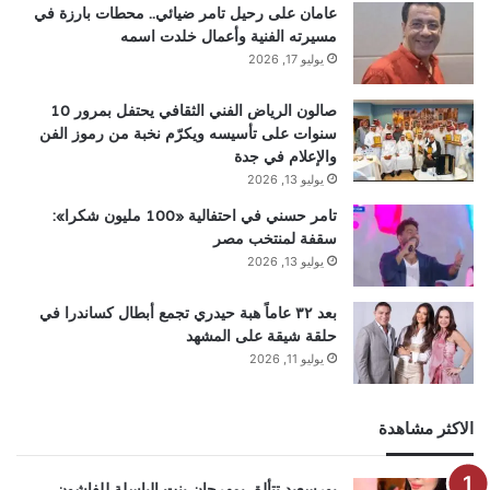
عامان على رحيل تامر ضيائي.. محطات بارزة في
مسيرته الفنية وأعمال خلدت اسمه
يوليو 17, 2026
صالون الرياض الفني الثقافي يحتفل بمرور 10
سنوات على تأسيسه ويكرّم نخبة من رموز الفن
والإعلام في جدة
يوليو 13, 2026
تامر حسني في احتفالية «100 مليون شكرا»:
سقفة لمنتخب مصر
يوليو 13, 2026
بعد ٣٢ عاماً هبة حيدري تجمع أبطال كساندرا في
حلقة شيقة على المشهد
يوليو 11, 2026
الاكثر مشاهدة
بورسعيد تتألق بمهرجان بنت الباسلة للفاشون..