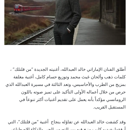
أطلق الفنان الإماراتي خالد العبدالله، أغنيته الجديدة “من قلتلك” ،
كلمات ذهب وألحان غيث محمد وتوزيع حسام كامل، أغنية مغلفة
بمزيج من الطرب والأحاسيس، وتعد الثالثة في مسيرة العبدالله الذي
حرص من خلال أعماله الأولى التأكيد على تميز صوته باللون
الرومانسي مؤكداً بأنه يعمل على تقديم أغنيات أكثر تنوعاً في
المستقبل القريب.
وقد كشفت خالد العبدالله عن تفاؤله بنجاح أغنية “من قلتلك”، التي
أرفقها بفيديو كليب مزج فيه بين التصوير الحي والذكاء الاصطناعي