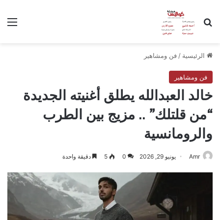
بحث عن
الق
الرئيسية
/
فن ومشاهير
فن ومشاهير
خالد العبدالله يطلق أغنيته الجديدة
“من قلتلك” .. مزيج بين الطرب
والرومانسية
Amr
يونيو 29, 2026
0
5
دقيقة واحدة