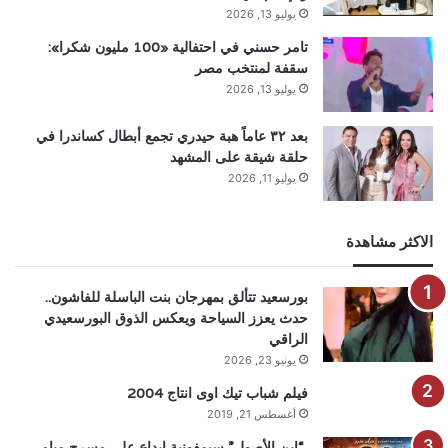
يوليو 13, 2026
تامر حسني في احتفالية «100 مليون شكرا»:
سقفة لمنتخب مصر
يوليو 13, 2026
بعد ٣٢ عاماً هبة حيدري تجمع أبطال كساندرا في
حلقة شيقة على المشهد
يوليو 11, 2026
الاكثر مشاهدة
بورسعيد تتألق بمهرجان بنت الباسلة للفاشون..
حدث يعزز السياحة ويعكس الذوق البورسعيدي
الراقي
يونيو 23, 2026
فيلم شباب تيك اوى انتاج 2004
أغسطس 21, 2019
“ابن الأصول” سيمفونية إبداع علي مسرح ميامي