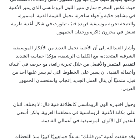
حيث عكس المخرج ساري منير اللون الرومانسي الذي يميز الأغنية
في مشاهد خلابة وأجواء ساحرة، تحمل القيمة الفنية المتميزة،
والنتيجة تجربة موسيقية فريدة فنيًا، تبلورت في شكل أغنية طربية
تعيش في مخزون ذاكرة ووجدان الجمهور.
وأشار العبدالله إلى أن الأغنية تحمل العديد من الأفكار الموسيقية
الشرقية المتجددة، مع الكلمات الرشيقة، مؤكدًا حماسه الشديد
لتقديم المتميز والأفضل من خلال تجربة رائعة، مع حرصه في أغنياته
وأعماله الفنية، ان يسير على الخطوط التي لم يسر عليها أحد من
قبل، متمنيًا أن ينال العمل الجديد إعجاب واستحسان الجمهور
العربي.
وحول اختياره الون الرومانسي كانطلاقة فنية قال: لا يختلف اثنان
على مكانة الأغنية الرومانسية في منطقتنا العربية، ولكن أسعى
لتقديم كل الألوان الموسيقية في أعمالي القادمة.
وقد حققت أغنية “من قلتلك” تفاعلًا جماهيريًا كبيرًا منذ اللحظات