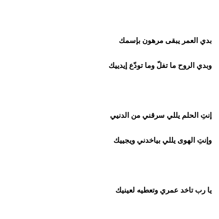
بدي العمر يبقى مرهون بإسمك
وبدي الروح ما تفلّ وما تودّع إيدييك
إنتِ الحلم يللي سرقني من الدنيي
وإنتِ الهوى يللي بياخدني ويجييك
يا رب تاخد عمري وتعطيه لعينيك