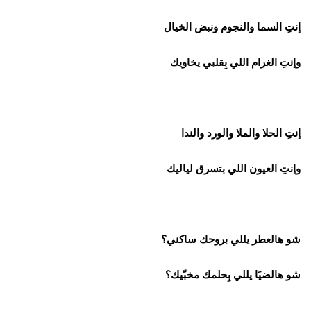
إنتِ السما والنجوم ونبض الخيال
وإنتِ الغرام اللي بِقلبي يخاويك
إنتِ الحلا والملا والورد والندا
وإنتِ العيون اللي بتسرق لياليك
شو هالعطر يللي بروحك ساكني؟
شو هالضيَا يللي بِحلمك مخبّيك؟