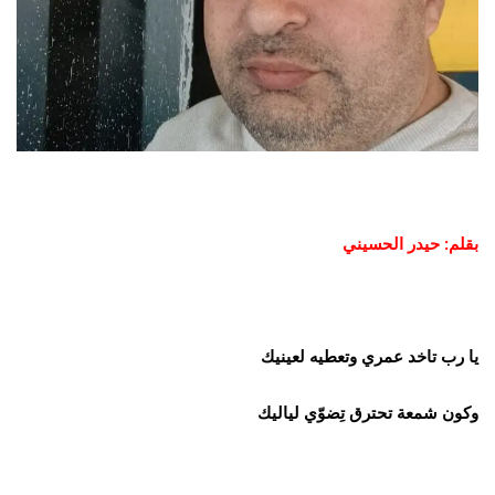
بقلم: حيدر الحسيني
يا رب تاخد عمري وتعطيه لعينيك
وكون شمعة تحترق تِضوّي لياليك