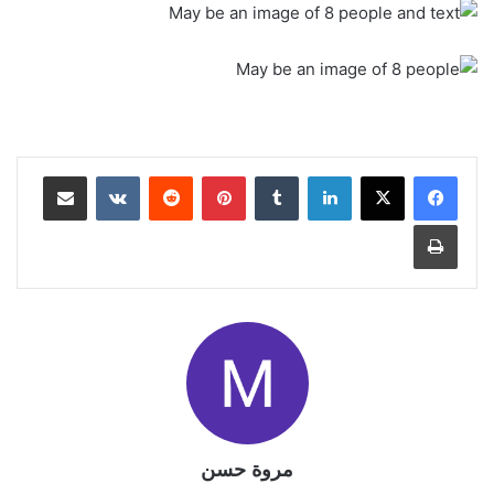
لينكدإن
بينتيريست
مشاركة عبر البريد
طباعة
مروة حسن