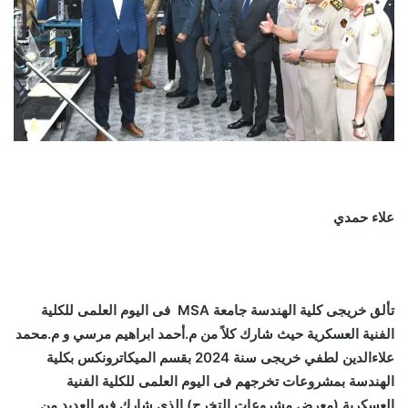
علاء حمدي
تألق خريجى كلية الهندسة جامعة MSA فى اليوم العلمى للكلية
الفنية العسكرية حيث شارك كلاً من م.أحمد ابراهيم مرسي و م.⁠محمد
علاءالدين لطفي خريجى سنة 2024 بقسم الميكاترونكس بكلية
الهندسة بمشروعات تخرجهم فى اليوم العلمى للكلية الفنية
العسكرية (معرض مشروعات التخرج) الذى شارك فيه العديد من