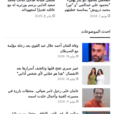
“محمود علي عبدالنبي “و “نورا
سعيد الدابي برسم بورتريه له مع
محمد درويش” بمناسبة خطبتهم
عائلته تقديرًا لمجهوداته
يونيو 1, 2024
يناير 8, 2025
احدث الموضوعات
وفاة الفنان أحمد جلال عبد القوي بعد رحلة مؤلمة
مع السرطان
يوليو 19, 2026
عبير صبري تفتح قلبها وتكشف أسرارها بعد
الانفصال: “هذا هو عقابي لأي شخص أذاني”
يوليو 18, 2026
عامان على رحيل تامر ضيائي.. محطات بارزة في
مسيرته الفنية وأعمال خلدت اسمه
يوليو 17, 2026
صالون الرياض الفني الثقافي يحتفل بمرور 10