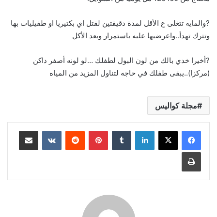
?والمايه تتغلى ع الأقل لمدة دقيقتين لقتل اي بكتيريا او طفيليات بها
وتترك تهدأ..واعرضيها عليه باستمرار وبعد الأكل
?أخيرا خدي بالك من لون البول لطفلك …لو لونه أصفر داكن
(مركزا)..يبقى طفلك في حاجه لتناول المزيد من المياه
مجلة كواليس
لينكدإن
بينتيريست
مشاركة عبر البريد
طباعة