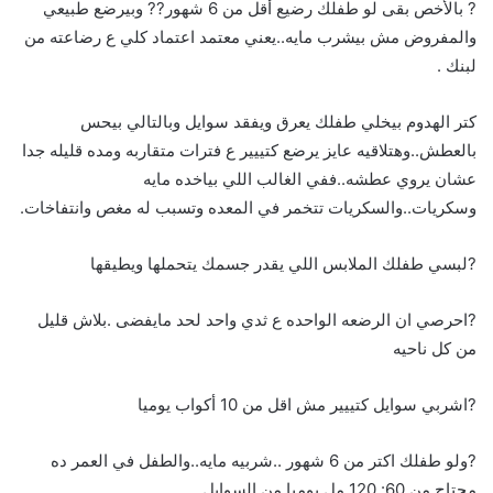
? بالأخص بقى لو طفلك رضيع أقل من 6 شهور?? وبيرضع طبيعي
والمفروض مش بيشرب مايه..يعني معتمد اعتماد كلي ع رضاعته من
لبنك .
كتر الهدوم بيخلي طفلك يعرق ويفقد سوايل وبالتالي بيحس
بالعطش..وهتلاقيه عايز يرضع كتييير ع فترات متقاربه ومده قليله جدا
عشان يروي عطشه..ففي الغالب اللي بياخده مايه
وسكريات..والسكريات تتخمر في المعده وتسبب له مغص وانتفاخات.
?لبسي طفلك الملابس اللي يقدر جسمك يتحملها ويطيقها
?احرصي ان الرضعه الواحده ع ثدي واحد لحد مايفضى .بلاش قليل
من كل ناحيه
?اشربي سوايل كتييير مش اقل من 10 أكواب يوميا
?ولو طفلك اكتر من 6 شهور ..شربيه مايه..والطفل في العمر ده
محتاج من 60: 120 مل يوميا من السوايل.