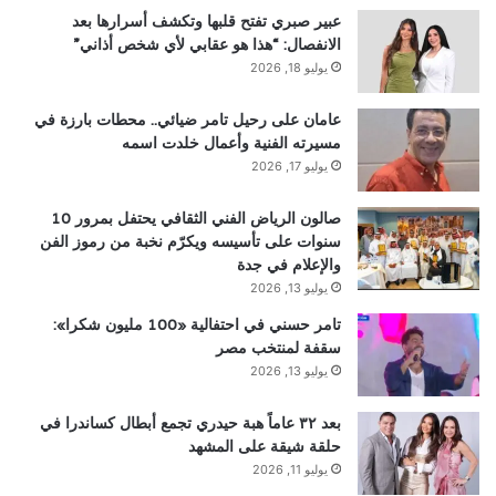
عبير صبري تفتح قلبها وتكشف أسرارها بعد
الانفصال: “هذا هو عقابي لأي شخص أذاني”
يوليو 18, 2026
عامان على رحيل تامر ضيائي.. محطات بارزة في
مسيرته الفنية وأعمال خلدت اسمه
يوليو 17, 2026
صالون الرياض الفني الثقافي يحتفل بمرور 10
سنوات على تأسيسه ويكرّم نخبة من رموز الفن
والإعلام في جدة
يوليو 13, 2026
تامر حسني في احتفالية «100 مليون شكرا»:
سقفة لمنتخب مصر
يوليو 13, 2026
بعد ٣٢ عاماً هبة حيدري تجمع أبطال كساندرا في
حلقة شيقة على المشهد
يوليو 11, 2026