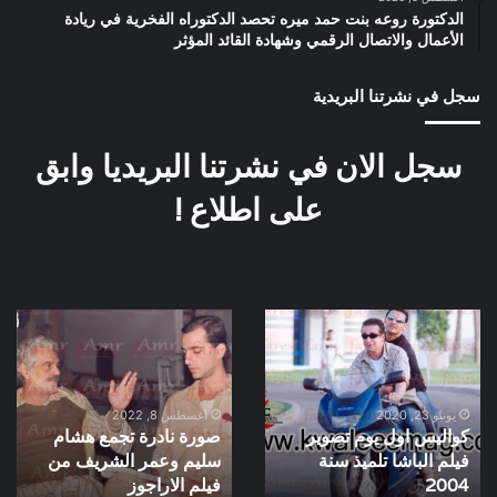
الدكتورة روعه بنت حمد ميره تحصد الدكتوراه الفخرية في ريادة
الأعمال والاتصال الرقمي وشهادة القائد المؤثر
سجل في نشرتنا البريدية
سجل الان في نشرتنا البريديا وابق
على اطلاع !
كواليس
صورة
اول
نادرة
يوم
تجمع
تصوير
هشام
فيلم
سليم
يونيو 23, 2020
أغسطس 8, 2022
كواليس اول يوم تصوير
صورة نادرة تجمع هشام
الباشا
وعمر
فيلم الباشا تلميذ سنة
سليم وعمر الشريف من
تلميذ
الشريف
سنة
2004
من
فيلم الاراجوز