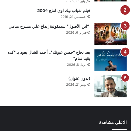
يونيو 23, 2026
فيلم شباب تيك اوى انتاج 2004
أغسطس 21, 2019
“ابن الأصول” سيمفونية إبداع علي مسرح ميامي
فبراير 6, 2026
بعد نجاح “حضن عيونك”.. أحمد الشال يعود بـ “كده
بقينا تمام”
أبريل 8, 2026
(بدون عنوان)
يونيو 21, 2026
الاعلى مشاهدة