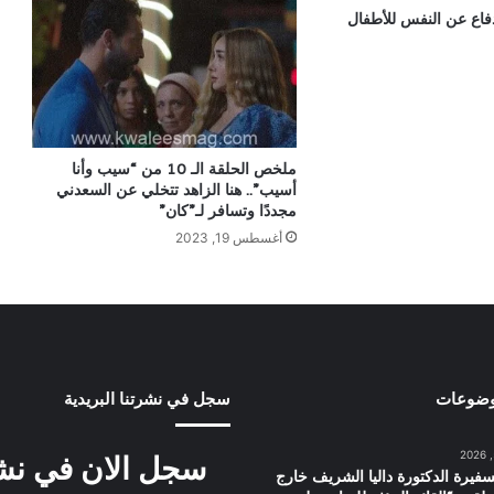
اع عن النفس للأطفال
ملخص الحلقة الـ 10 من “سيب وأنا
أسيب”.. هنا الزاهد تتخلي عن السعدني
مجددًا وتسافر لـ”كان”
أغسطس 19, 2023
وضوعات
سجل في نشرتنا البريدية
سجل الان في نشرت
سفيرة الدكتورة داليا الشريف خارج