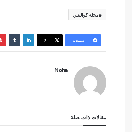
مجلة كواليس
لينكدإن
فيسبوك
‫X
Noha
مقالات ذات صلة