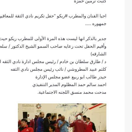
كتبت نرمين حمزة
احيا الفنان والمطرب #ربكو “حفل تكريم نادي الثقة للمعا
جمهوره …..
جدير بالذكر انها ليست هذه المرة الأولى للمطرب ريكو حي
وأقيم الحفل تحت رعايه صاحب السمو الشيخ الدكتور / سلط
الشارقه)
د / طارق سلطان بن خادم / رئيس مجلس ادارة نادي الثقه ل
كلثم عبيد المطروشي / نائب رئيس مجلس نادي الثقه
حيدر طالب ابو ربيع عضو مجلس الإدارة
احمد سالم حمد المظلوم المدير التنفيذي
مدحت محمد منسق اللجنه الاجتماعية.