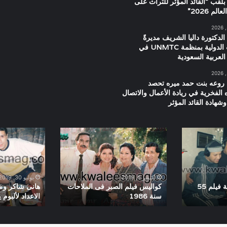
بلقب “القائد المؤثر للتراث على
م 2026”
الدكتورة داليا الشريف مديرةً
للعلاقات الدولية بمنظمة UNMTC في
العربية السعودية
 روعه بنت حمد ميره تحصد
ه الفخرية في ريادة الأعمال والاتصال
شهادة القائد المؤثر
كواليس
هانى
فيلم
شاكر
الصبر
ومصطفى
فى
كامل
الملاحات
اثناء
أكتوبر 6, 2019
يوليو 30, 2019
سنة
الاعداد
كواليس تسجيل اغنية فيلم 55
كواليس فيلم الصبر فى الملاحات
هانى شاكر وم
سنة 1986
الاعداد لألبوم 
1986
لألبوم
يارتنى