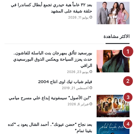
بعد ٣٢ عاماً هبة حيدري تجمع أبطال كساندرا في
حلقة شيقة على المشهد
يوليو 11, 2026
الاكثر مشاهدة
بورسعيد تتألق بمهرجان بنت الباسلة للفاشون..
حدث يعزز السياحة ويعكس الذوق البورسعيدي
الراقي
يونيو 23, 2026
فيلم شباب تيك اوى انتاج 2004
أغسطس 21, 2019
“ابن الأصول” سيمفونية إبداع علي مسرح ميامي
فبراير 6, 2026
بعد نجاح “حضن عيونك”.. أحمد الشال يعود بـ “كده
بقينا تمام”