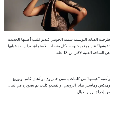
طرحت الفنانة التونسية سمية الجويني فيديو كليب أغنيتها الجديدة
“عيشها” عبر موقع يوتيوب، وكل منصات الاستماع، وذلك بعد غيابها
عن الساحة الفنية لأكثر من 13 عامًا.
وأغنية “عيشها” من كلمات ياسين حمزاوي، وألحان غانم، وتوزيع
وميكس وماستر صابر الزويغي، والفيديو كليب تم تصويره في لبنان
من إخراج برونو طبال.