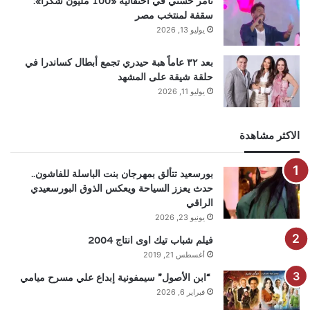
تامر حسني في احتفالية «100 مليون شكرا»:
سقفة لمنتخب مصر
يوليو 13, 2026
بعد ٣٢ عاماً هبة حيدري تجمع أبطال كساندرا في
حلقة شيقة على المشهد
يوليو 11, 2026
الاكثر مشاهدة
بورسعيد تتألق بمهرجان بنت الباسلة للفاشون..
حدث يعزز السياحة ويعكس الذوق البورسعيدي
الراقي
يونيو 23, 2026
فيلم شباب تيك اوى انتاج 2004
أغسطس 21, 2019
“ابن الأصول” سيمفونية إبداع علي مسرح ميامي
فبراير 6, 2026