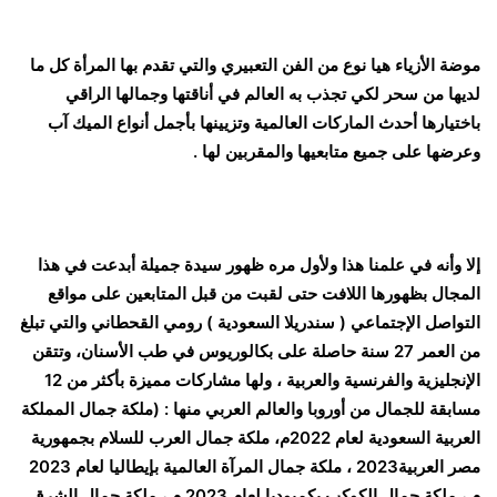
موضة الأزياء هيا نوع من الفن التعبيري والتي تقدم بها المرأة كل ما
لديها من سحر لكي تجذب به العالم في أناقتها وجمالها الراقي
باختيارها أحدث الماركات العالمية وتزيينها بأجمل أنواع الميك آب
وعرضها على جميع متابعيها والمقربين لها .
إلا وأنه في علمنا هذا ولأول مره ظهور سيدة جميلة أبدعت في هذا
المجال بظهورها اللافت حتى لقبت من قبل المتابعين على مواقع
التواصل الإجتماعي ( سندريلا السعودية ) رومي القحطاني والتي تبلغ
من العمر 27 سنة حاصلة على بكالوريوس في طب الأسنان، وتتقن
الإنجليزية والفرنسية والعربية ، ولها مشاركات مميزة بأكثر من 12
مسابقة للجمال من أوروبا والعالم العربي منها : (ملكة جمال المملكة
العربية السعودية لعام 2022م، ملكة جمال العرب للسلام بجمهورية
مصر العربية2023 ، ملكة جمال المرآة العالمية بإيطاليا لعام 2023
م ، ملكة جمال الكوكب بكمبوديا لعام 2023 م ، ملكة جمال الشرق