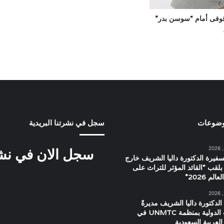
وقوفى أمام “سوسن بدر”
وضوعات
سجل في نشرتنا البريدية
سجل الان في نشرت
سفيرة الدكتورة داليا الشريف خارج
بلقب “القائد المؤثر للتراث على
م 2026”
الدكتورة داليا الشريف مديرةً
للعلاقات الدولية بمنظمة UNMTC في
العربية السعودية