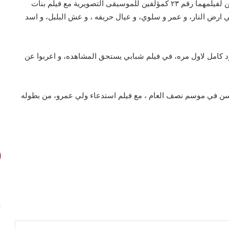
وصل المؤلفات الموسيقيان شريف الوسيمي وشادي محسن لفيلمهما رقم ٢٣ كمؤلفين للموسيقى التصويرية مع فيلم بنات
ي ارض النار، و عمر و سلوي، و عيال حريفه ، و عش البلبل، و اسد
 كامل لاول مره، في فيلم شبابي يستحق المشاهده، و اعربوا عن
سن في موسم نصف العام ، مع فيلم استدعاء ولي عمرو، من بطوله