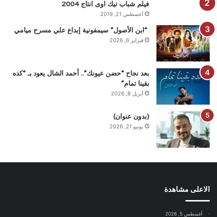
فيلم شباب تيك اوى انتاج 2004
أغسطس 21, 2019
“ابن الأصول” سيمفونية إبداع علي مسرح ميامي
فبراير 6, 2026
بعد نجاح “حضن عيونك”.. أحمد الشال يعود بـ “كده
بقينا تمام”
أبريل 8, 2026
(بدون عنوان)
يونيو 21, 2026
الاعلى مشاهدة
أغسطس 5, 2026