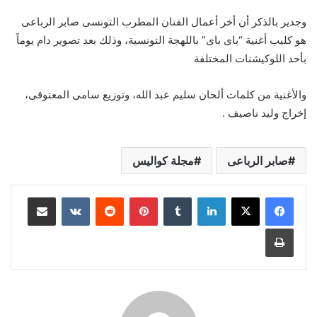
وجدير بالذكر أن أخر أعمال الفنان المطرب التونسى صابر الرباعى
هو كليب أغنية “باى باى” باللهجة التونسية، وذلك بعد تصوير دام يوماً
بأحد اللوكيشنات المختلفة
والأغنية من كلمات ألحان سليم عبد الله، وتوزيع سامى المعتوقى،
إخراج وليد ناصيف .
صابر الرباعى
مجلة كواليس
لينكدإن
بينتيريست
مشاركة عبر البريد
طباعة