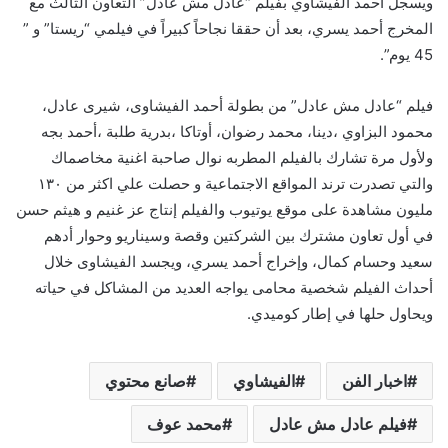
ويسجل أحمد الفيشاوي بفيلم “عادل مش عادل” التعاون الثالث مع
المخرج أحمد يسري، بعد أن حققا نجاحاً كبيراً في فيلمي “ريستا” و ”
45 يوم”.
فيلم “عادل مش عادل” من بطولة أحمد الفيشاوى، شيرى عادل،
محمود البزاوي ،دينا، محمد رضوان، أوتاكا ،بدرية طلبة ،أحمد بجه
ولأول مرة تشارك بالفيلم المطربه نوال صاحبة اغنية مخاصماك
والتي تصدرت ترند المواقع الاجتماعية و حصلت علي اكثر من ١٣٠
مليون مشاهدة على موقع يوتيوب والفيلم إنتاج عز غنيم و هيثم حسن
في أول تعاون مشترك بين الشركتين وقصة وسيناريو وحوار أدهم
سعيد وحسام كمال، وإخراج أحمد يسري، ويجسد الفيشاوى خلال
أحداث الفيلم شخصية محامى يواجه العديد من المشاكل في حياته
ويحاول حلها في إطار كوميدي.
اخبار الفن
الفيشاوي
صانع محتوي
فيلم عادل مش عادل
محمد عوف