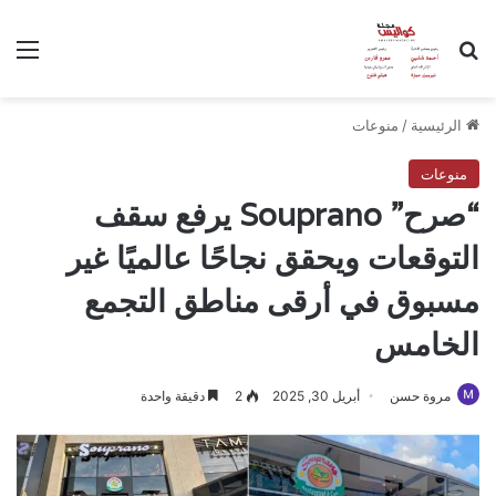
بحث عن
الق
الرئيسية
/
منوعات
منوعات
“صرح” Souprano يرفع سقف
التوقعات ويحقق نجاحًا عالميًا غير
مسبوق في أرقى مناطق التجمع
الخامس
مروة حسن
أبريل 30, 2025
2
دقيقة واحدة