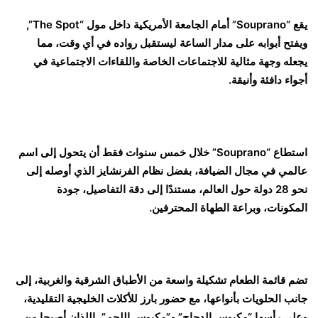
يقع “Souprano” أمام الجامعة الأمريكية داخل مول “The Spot”,
ويفتح أبوابه على مدار الساعة ليستقبل رواده في أي وقت، مما
يجعله وجهة مثالية للاجتماعات الخاصة واللقاءات الاجتماعية في
أجواء دافئة وأنيقة.
استطاع “Souprano” خلال خمس سنوات فقط أن يتحول إلى اسم
عالمي في مجال الضيافة، بفضل نظام الفرنشايز الذي أوصله إلى
نحو 28 دولة حول العالم، مستندًا إلى دقة التفاصيل، جودة
المكونات، وبراعة الطهاة المحترفين.
تضم قائمة الطعام تشكيلة واسعة من الأطباق الشرقية والغربية، إلى
جانب الحلويات بأنواعها، مع حضور بارز للأكلات الخليجية التقليدية،
وعلى رأسها “مكبوس الدجاج” و”مكبوس اللحم”، اللذان أصبحا من