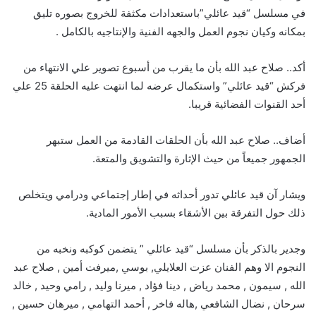
في مسلسل “قيد عائلي”باستعدادات مكثفة للخروج بصوره تليق
بمكانه وكيان نجوم العمل والجهه الفنية والإنتاجيه بالكامل .
أكد.. صلاح عبد الله بأن ما يقرب من أسبوع تصوير علي الانتهاء من
فركش “قيد عائلي” واستكمال عرضه لما انتهت عليه الحلقة 25 علي
أحد القنوات الفضائية قريبا.
أضاف.. صلاح عبد الله بأن الحلقات القادمة من العمل ستبهر
الجمهور جميعاً من حيث الإثارة والتشويق والمتعة.
ويشار آن قيد عائلي تدور أحداثه في إطار إجتماعي ودرامي ويتخلص
ذلك حول التفرقة بين الأشقاء بسبب الأمور المادية.
وجدير بالذكر بأن مسلسل “قيد عائلي ” يتضمن كوكبه ونخبه من
النجوم الا وهم الفنان عزت العلايلي, بوسي ,ميرفت أمين , صلاح عبد
الله , سيمون , محمد رياض , دينا فؤاد , ميرنا وليد , رامي وحيد , خالد
سرحان , نضال الشافعي ,هاله فاخر , أحمد التهامي , ميرهان حسين ,