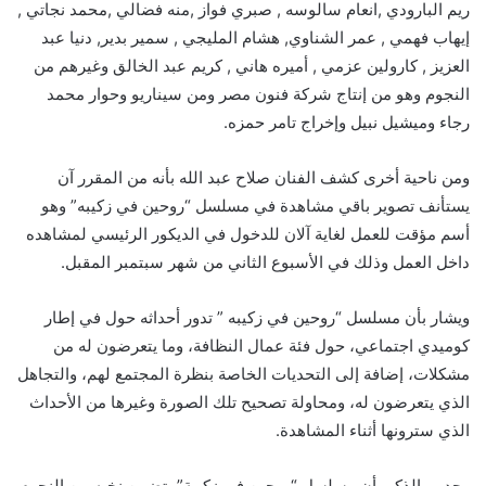
ريم البارودي ,انعام سالوسه , صبري فواز ,منه فضالي ,محمد نجاتي ,
إيهاب فهمي , عمر الشناوي, هشام المليجي , سمير بدير, دنيا عبد
العزيز , كارولين عزمي , أميره هاني , كريم عبد الخالق وغيرهم من
النجوم وهو من إنتاج شركة فنون مصر ومن سيناريو وحوار محمد
رجاء وميشيل نبيل وإخراج تامر حمزه.
ومن ناحية أخرى كشف الفنان صلاح عبد الله بأنه من المقرر آن
يستأنف تصوير باقي مشاهدة في مسلسل “روحين في زكيبه” وهو
أسم مؤقت للعمل لغاية آلان للدخول في الديكور الرئيسي لمشاهده
داخل العمل وذلك في الأسبوع الثاني من شهر سبتمبر المقبل.
ويشار بأن مسلسل “روحين في زكيبه ” تدور أحداثه حول في إطار
كوميدي اجتماعي، حول فئة عمال النظافة، وما يتعرضون له من
مشكلات، إضافة إلى التحديات الخاصة بنظرة المجتمع لهم، والتجاهل
الذي يتعرضون له، ومحاولة تصحيح تلك الصورة وغيرها من الأحداث
الذي سترونها أثناء المشاهدة.
وجدير بالذكر بأن مسلسل “روحين في زكيبة” يتضمن نخبه من النجوم