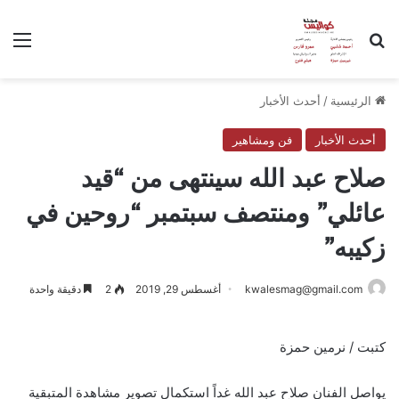
بحث عن
الق
الرئيسية
/
أحدث الأخبار
أحدث الأخبار
فن ومشاهير
صلاح عبد الله سينتهى من “قيد
عائلي” ومنتصف سبتمبر “روحين في
زكيبه”
kwalesmag@gmail.com
أغسطس 29, 2019
2
دقيقة واحدة
كتبت / نرمين حمزة
يواصل الفنان صلاح عبد الله غداً استكمال تصوير مشاهدة المتبقية