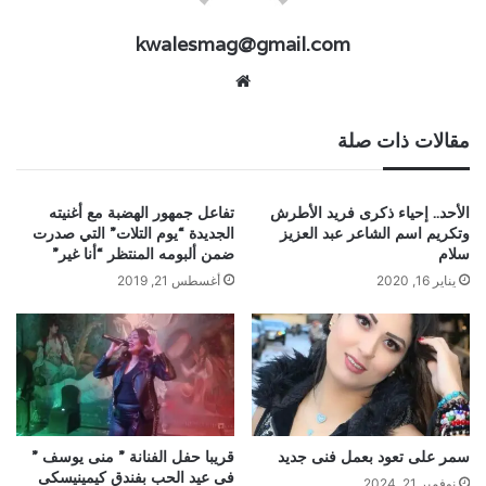
kwalesmag@gmail.com
موقع
الويب
مقالات ذات صلة
الأحد.. إحياء ذكرى فريد الأطرش
تفاعل جمهور الهضبة مع أغنيته
وتكريم اسم الشاعر عبد العزيز
الجديدة “يوم التلات” التي صدرت
سلام
ضمن ألبومه المنتظر “أنا غير”
يناير 16, 2020
أغسطس 21, 2019
سمر على تعود بعمل فنى جديد
قريبا حفل الفنانة ” منى يوسف ”
فى عيد الحب بفندق كيمينيسكى
نوفمبر 21, 2024