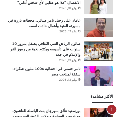
الانفصال: “هذا هو عقابي لأي شخص أذاني”
يوليو 18, 2026
عامان على رحيل تامر ضيائي.. محطات بارزة في
مسيرته الفنية وأعمال خلدت اسمه
يوليو 17, 2026
صالون الرياض الفني الثقافي يحتفل بمرور 10
سنوات على تأسيسه ويكرّم نخبة من رموز الفن
والإعلام في جدة
يوليو 13, 2026
تامر حسني في احتفالية «100 مليون شكرا»:
سقفة لمنتخب مصر
يوليو 13, 2026
الاكثر مشاهدة
بورسعيد تتألق بمهرجان بنت الباسلة للفاشون..
حدث يعزز السياحة ويعكس الذوق البورسعيدي