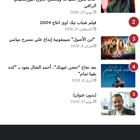
الراقي
يونيو 23, 2026
فيلم شباب تيك اوى انتاج 2004
أغسطس 21, 2019
“ابن الأصول” سيمفونية إبداع علي مسرح ميامي
فبراير 6, 2026
بعد نجاح “حضن عيونك”.. أحمد الشال يعود بـ “كده
بقينا تمام”
أبريل 8, 2026
(بدون عنوان)
يونيو 21, 2026