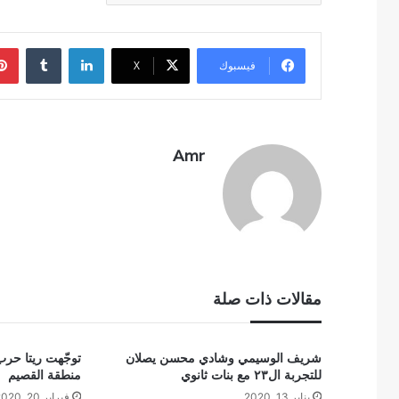
لينكدإن
فيسبوك
‫X
Amr
مقالات ذات صلة
شريف الوسيمي وشادي محسن يصلان
توجّهت ريتا حرب 
للتجربة ال٢٣ مع بنات ثانوي
منطقة القصيم
يناير 13, 2020
فبراير 20, 2020