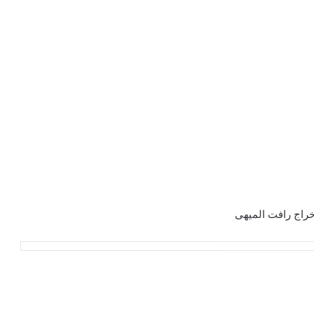
راج رافت الميهى