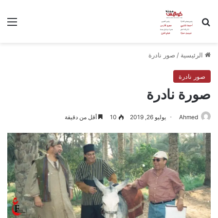
بحث عن
الق
الرئيسية
/
صور نادرة
صور نادرة
صورة نادرة
Ahmed
يوليو 26, 2019
10
أقل من دقيقة