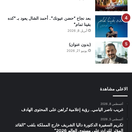
بعد نجاح “حضن عيونك”.. أحمد الشال يعود بـ “كده
بقينا تمام”
أبريل 8, 2026
(بدون عنوان)
يونيو 21, 2026
الاعلى مشاهدة
أغسطس 8, 2026
غريب ناصر اليامي.. رؤية إعلامية تُراهن على المحتوى الهادف
أغسطس 5, 2026
تكريم السفيرة الدكتورة داليا الشريف خارج المملكة بلقب “القائد
المؤثر للتراث على مستوى العالم 2026”