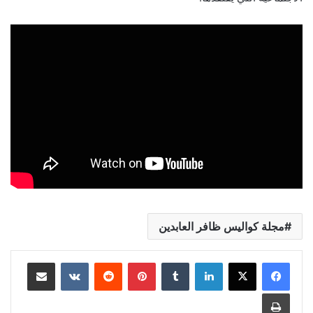
مجلة كواليس ظافر العابدين
لينكدإن
بينتيريست
مشاركة عبر البريد
طباعة