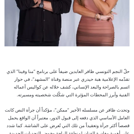
حلّ النجم التونسي ظافر العابدين ضيفاً على برنامج “منا وفينا” الذي
تقدّمه الإعلامية هبة حيدري عبر منصة وقناة “المشهد”، في حوار
اتسم بالصراحة والبعد الإنساني، كشف خلاله عن كواليس أعماله
الفنية وأبرز المحطات المؤثرة التي شكّلت شخصيته ومسيرته.
وتحدث ظافر عن مسلسله الأخير “ممكن”، مؤكداً أن جرأة النص كانت
العامل الأساسي الذي دفعه إلى قبول الدور، معتبراً أن الواقع يحمل
قصصاً أكثر جرأة وتعقيداً من تلك التي تُعرض على الشاشة. كما شدد
على أهمية مغادرة الفنان لمنطقة الراحة وخوض التحديات الجديدة