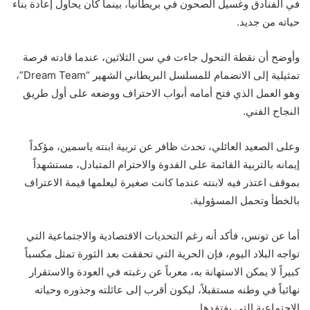
في الفنادق وغسيل الصحون في بريطانيا، بينما كان يحاول إعادة بناء
حياته من جديد.
وأوضح أن نقطة التحول جاءت في سن الثلاثين، عندما قادته فرصة
تمثيلية إلى الانضمام للمسلسل البريطاني الشهير “Dream Team”،
وهو العمل الذي فتح أمامه أبواب الاحتراف ووضعه على أول طريق
النجاح الفني.
وعلى الصعيد العائلي، تحدث ظافر عن تربية ابنته ياسمين، مؤكداً
إيمانه بالتربية القائمة على القدوة والاحترام المتبادل، مستشهداً
بموقف اعتذر فيه لابنته عندما كانت صغيرة ليعلمها قيمة الاعتراف
بالخطأ وتحمل المسؤولية.
أما عن تونس، فأكد أنه رغم التحديات الاقتصادية والاجتماعية التي
تواجه البلاد اليوم، فإن الحرية التي تحققت بعد الثورة تمثل مكسباً
كبيراً لا يمكن الاستهانة به، معرباً عن رغبته في العودة والاستقرار
نهائياً في وطنه مستقبلاً، ليكون أقرب إلى عائلته وجذوره وحياته
الاجتماعية التي يفتقدها.