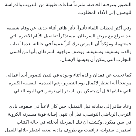
التصوير وغرفته الخاصة، ملتزماً ساعات طويلة من التدريب والدراسة
للوصول إلى الأداء المطلوب.
وفي أكثر لحظات اللقاء تأثيراً، تأثر ظافر أثناء حديثه عن وفاة شقيقه
بعد صراع مع مرض السرطان، مستذكراً تفاصيل الأيام الأخيرة التي
جمعتهما، ومؤكداً أن المرض ترك أثراً عميقاً في عائلته بعدما أصاب
والدته وشقيقه وشقيقته. ووصف مواجهة السرطان بأنها من أقسى
التجارب التي يمكن أن يعيشها الإنسان.
كما تحدث عن فقدان والده أثناء وجوده في لندن لتصوير أحد أعماله،
موضحاً أنه اضطر لإكمال يوم التصوير رغم الصدمة النفسية الكبيرة
التي عاشها قبل أن يتمكن من السفر إلى تونس في اليوم التالي.
وعاد ظافر إلى بداياته قبل التمثيل، حين كان لاعباً في صفوف نادي
الترجي الرياضي التونسي، قبل أن تنهي إصابة قوية مسيرته الكروية
في سن مبكرة. وكشف أن تلك المرحلة أدخلته في حالة اكتئاب
استمرت سنوات، ترافقت مع ظروف مادية صعبة اضطر خلالها للعمل