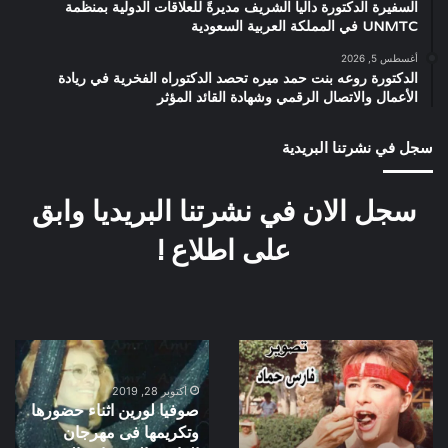
السفيرة الدكتورة داليا الشريف مديرةً للعلاقات الدولية بمنظمة
UNMTC في المملكة العربية السعودية
أغسطس 5, 2026
الدكتورة روعه بنت حمد ميره تحصد الدكتوراه الفخرية في ريادة
الأعمال والاتصال الرقمي وشهادة القائد المؤثر
سجل في نشرتنا البريدية
سجل الان في نشرتنا البريديا وابق
على اطلاع !
نجلاء
صوفيا
فتحى
لورين
من
اثناء
أكتوبر 28, 2019
صوفيا لورين اثناء حضورها
كواليس
حضورها
وتكريمها فى مهرجان
فيلم
وتكريمها