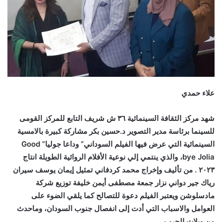
علاء حمدي
شهد مركز الثقافة السينمائية ٣٦ ش شريف التابع للمركز القومى
للسينما برئاسة مدير التصوير د.حسين بكر مشاركة كبيرة بالامسية
السينمائية التي عرض فيها الفيلم السوداني” وداعا جوليا” Good
bye Jolia، والذي ينتمي إلي نوعية الأفلام الروائية الطويلة انتاج
٢٠٢٣ . من تأليف وإخراج محمد كردفاني تمثيل إيمان يوسف سيران
رياك جير دواني نزار جمعة مصطفى أيمن خليفة توزيع شركة
مادسلوشن ويعتبر الفيلم دعوة للتصالح كما يلقي الضوء على
العوامل والاسباب التي أدت إلى انفصال جنوب السودان، وماحدث
من ويلات الحرب