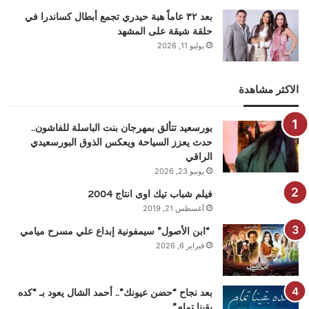
بعد ٣٢ عاماً هبة حيدري تجمع أبطال كساندرا في
حلقة شيقة على المشهد
يوليو 11, 2026
الاكثر مشاهدة
بورسعيد تتألق بمهرجان بنت الباسلة للفاشون..
حدث يعزز السياحة ويعكس الذوق البورسعيدي
الراقي
يونيو 23, 2026
فيلم شباب تيك اوى انتاج 2004
أغسطس 21, 2019
“ابن الأصول” سيمفونية إبداع علي مسرح ميامي
فبراير 6, 2026
بعد نجاح “حضن عيونك”.. أحمد الشال يعود بـ “كده
بقينا تمام”