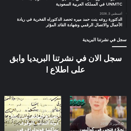
UNMTC في المملكة العربية السعودية
أغسطس 5, 2026
الدكتورة روعه بنت حمد ميره تحصد الدكتوراه الفخرية في ريادة
الأعمال والاتصال الرقمي وشهادة القائد المؤثر
سجل في نشرتنا البريدية
سجل الان في نشرتنا البريديا وابق
على اطلاع !
نجلاء
تصريـح
فتحى
لمواطن
فى
من
أكتوبر 24, 2019
تصريـح لمواطن من رعايا
كواليس
رعايا
دولة النمسا بالوقوف
فيلم
دولة
أكتوبر 3, 2019
نجلاء فتحى فى كواليس
بماكينة فونوغراف في
المراة
النمسا