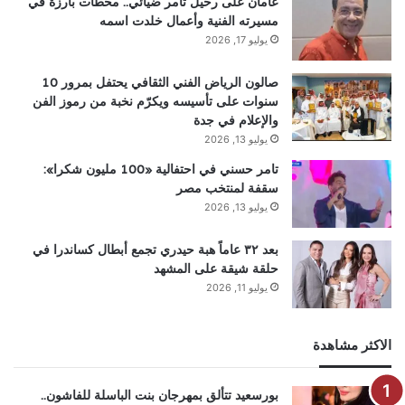
عامان على رحيل تامر ضيائي.. محطات بارزة في
مسيرته الفنية وأعمال خلدت اسمه
يوليو 17, 2026
صالون الرياض الفني الثقافي يحتفل بمرور 10
سنوات على تأسيسه ويكرّم نخبة من رموز الفن
والإعلام في جدة
يوليو 13, 2026
تامر حسني في احتفالية «100 مليون شكرا»:
سقفة لمنتخب مصر
يوليو 13, 2026
بعد ٣٢ عاماً هبة حيدري تجمع أبطال كساندرا في
حلقة شيقة على المشهد
يوليو 11, 2026
الاكثر مشاهدة
بورسعيد تتألق بمهرجان بنت الباسلة للفاشون..