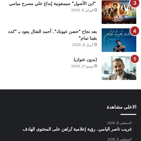
“ابن الأصول” سيمفونية إبداع علي مسرح ميامي
فبراير 6, 2026
بعد نجاح “حضن عيونك”.. أحمد الشال يعود بـ “كده
بقينا تمام”
أبريل 8, 2026
(بدون عنوان)
يونيو 21, 2026
الاعلى مشاهدة
أغسطس 8, 2026
غريب ناصر اليامي.. رؤية إعلامية تُراهن على المحتوى الهادف
أغسطس 5, 2026