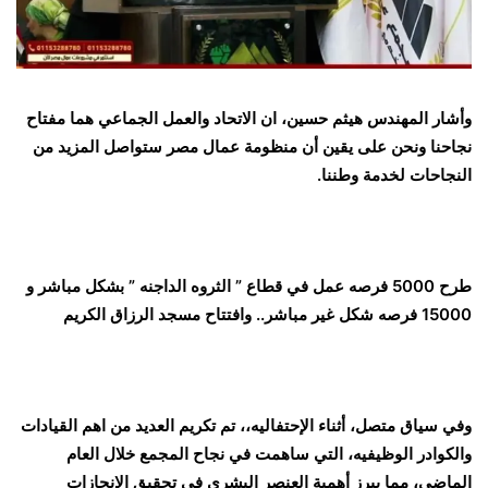
وأشار المهندس هيثم حسين، ان الاتحاد والعمل الجماعي هما مفتاح
نجاحنا ونحن على يقين أن منظومة عمال مصر ستواصل المزيد من
النجاحات لخدمة وطننا.
طرح 5000 فرصه عمل في قطاع ” الثروه الداجنه ” بشكل مباشر و
15000 فرصه شكل غير مباشر.. وافتتاح مسجد الرزاق الكريم
وفي سياق متصل، أثناء الإحتفاليه،، تم تكريم العديد من اهم القيادات
والكوادر الوظيفيه، التي ساهمت في نجاح المجمع خلال العام
الماضي، مما يبرز أهمية العنصر البشري في تحقيق الإنجازات