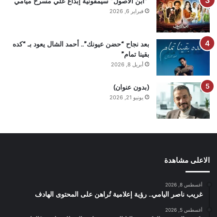
“ابن الأصول” سيمفونية إبداع علي مسرح ميامي
فبراير 6, 2026
بعد نجاح “حضن عيونك”.. أحمد الشال يعود بـ “كده
بقينا تمام”
أبريل 8, 2026
(بدون عنوان)
يونيو 21, 2026
الاعلى مشاهدة
أغسطس 8, 2026
غريب ناصر اليامي.. رؤية إعلامية تُراهن على المحتوى الهادف
أغسطس 5, 2026