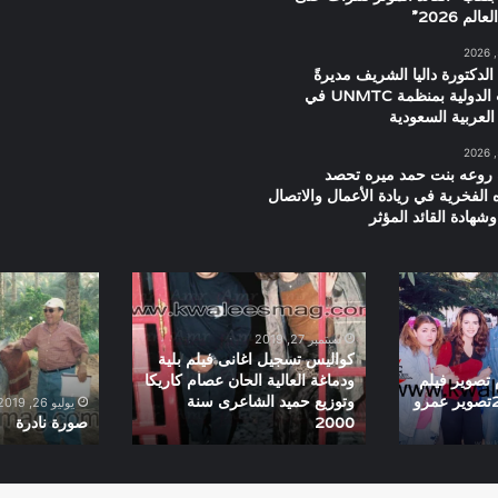
م 2026”
الدكتورة داليا الشريف مديرةً
للعلاقات الدولية بمنظمة UNMTC في
العربية السعودية
 روعه بنت حمد ميره تحصد
ه الفخرية في ريادة الأعمال والاتصال
شهادة القائد المؤثر
كواليس
صورة
تسجيل
نادرة
اغانى
سبتمبر 27, 2019
فيلم
كواليس تسجيل اغانى فيلم بلية
بلية
 تصوير فيلم
ودماغة العالية الحان عصام كاريكا
ودماغة
كلم ماما سنة 2003تصوير عمرو
وتوزيع حميد الشاعرى سنة
يوليو 26, 2019
2000
صورة نادرة
العالية
الحان
عصام
كاريكا