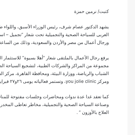
كتبت/ نرمين حمزة
يشهد الدكتور عصام شرف، رئيس الوزراء الأسبق، واللواء ط
ورجال أعمال من مصر والأردن والسعودية، وذلك من الساعة ١١ص حتى ٦م بفندق توليب الجلاء بالقاهرة
يرفع رجال الأعمال بالملتقى شعار “أهلا بسيوة” للاستثمار 
مجموعة من المراكز والشركات الطبية، لتشجيع السياحة الص
الشباب والرياضة، ووزارة البيئة، ومحافظة القاهرة، مركز ال
ومركز you jolie clinic، وتستمر فعالياته يومى ٢٦و٢٧ فبراير الجاري .
كما تعقد غدا عدة ندوات ومحاضرات وجلسات مفتوحة للمناق
وصناعة السياحة الصحية والتجميلية، مخاطر تعاطى المخدرا
العلاج بالأوزون ” .