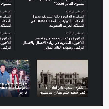
مستوى العالم 2026”
مستوى العال
أغسطس 5, 2026
أغسطس 5, 2026
السفيرة الدكتورة داليا الشريف مديرةً
السفيرة 
للعلاقات الدولية بمنظمة UNMTC في
المملكة العربية السعودية
المملكة 
أغسطس 5, 2026
أغسطس 5, 2026
الدكتورة روعه بنت حمد ميره تحصد
الدكتورة
الدكتوراه الفخرية في ريادة الأعمال والاتصال
الدكتورا
الرقمي وشهادة القائد المؤثر
الرقمي و
القاهرة
صورة
..
نادرة
مشهد
اول
نادر
يوم
فبراير 5, 2020
أثناء
تصوير
صورة نادرة اول يوم
أكتوبر 23, 2019
بناء
فيلم
القاهرة .. مشهد نادر أثناء بناء
قصر سعيد حليم بشارع شامبليون
فارس
قصر
كلم
سعيد
ماما
حليم
سنة
بشارع
2003تصوير