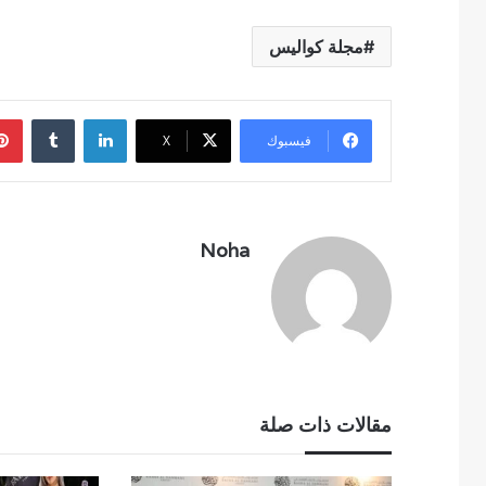
مجلة كواليس
لينكدإن
فيسبوك
‫X
Noha
مقالات ذات صلة