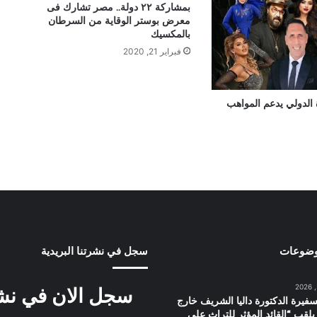
بمشاركة ٢٢ دولة.. مصر تشارك فى
معرض بوستر الوقاية من السرطان
بالمكسيك
فبراير 21, 2020
الدولي يدعم المواهب
وضوعات
سجل في نشرتنا البريدية
سجل الان في نشرت
سفيرة الدكتورة داليا الشريف خارج
بلقب “القائد المؤثر للتراث على