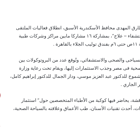
ارق المهدى محافظ الأسكندرية الأسبق، انطلاق فعاليات الملتقى
العربى للسياحة الصحية والتجميلية تحت شعار “تجميل – استشفاء – علاج”، بمشاركة ١٦ مشاركا مابين مراكز وشركات طبية
 .
السياحى والصحى والاستشفائي، وتُوقع عدد من البروتوكولات بين
حية فى مصر وجذب الاستثمارات إليها، ويقام تحت رعاية وزارة
شموخ للدكتور عبد العزيز موسي، ودار الجمال للدكتور إبراهيم كامل،
شة، يحاضر فيها كوكبة من الأطباء المتخصصين حول” استثمار
ت، أحدث تقنيات الأسنان، طب الأعماق وعلاقته بالسياحة الصحية،