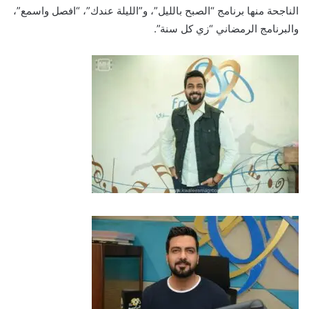
الناجحة منها برنامج “الصبح بالليل”، و”الليلة عندك”، “افصل واسمع”،
والبرنامج الرمضاني “زي كل سنة”.