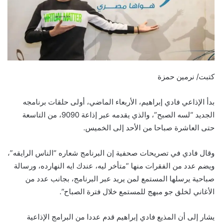
كتبت/ نرمين حمزة
بدأ الإذاعي فادي إبراهيم، الأربعاء الماضي، أولى حلقات برنامجه
الجديد “لسه الصبح”، والذي يقدمه عبر إذاعة 9090، من التاسعة
حتى العاشرة صباحا من الأحد إلى الخميس.
وقال فادي في تصريحات صحفية إن البرنامج شعاره “الناس الرايقه”،
ويضم عدد من الفقرات منها “متأخر ليه، عندك ايه النهارده، ورسالة
صباحية يرسلها المستمع لمن يريد عبر البرنامج، بجانب عدد من
الأغاني لخلق جو مبهج للمستمع خلال فترة الصباح”.
يشار إلى أن المذيع فادي إبراهيم قدم عددا من البرامج الإذاعية