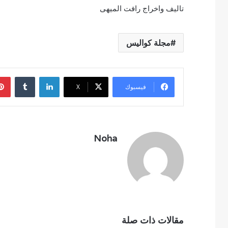
تاليف واخراج رافت الميهى
مجلة كواليس
لينكدإن
فيسبوك
‫X
Noha
مقالات ذات صلة