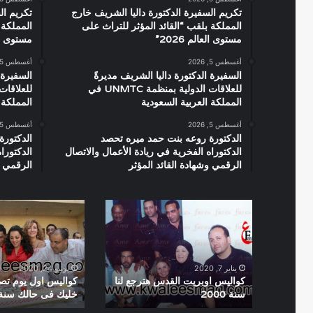
تكريم السفيرة الدكتورة داليا الشريف خارج
تكريم ال
المملكة بلقب “القائد المؤثر للتراث على
المملكة 
مستوى العالم 2026”
مستوى العال
أغسطس 5, 2026
أغسطس 5, 2026
السفيرة الدكتورة داليا الشريف مديرةً
السفيرة 
للعلاقات الدولية بمنظمة UNMTC في
المملكة العربية السعودية
المملكة 
أغسطس 5, 2026
أغسطس 5, 2026
الدكتورة روعه بنت حمد ميره تحصد
الدكتورة
الدكتوراه الفخرية في ريادة الأعمال والاتصال
الدكتورا
الرقمي وشهادة القائد المؤثر
الرقمي و
كواليس
كواليس
اوبريت
اول
القدس
يوم
هترجع
تصوير
لنا
فيلم
يناير 7, 2020
يونيو 24, 2020
سنة
خليك
كواليس اوبريت القدس هترجع لنا
كواليس اول يوم تصو
سنة 2000
خليك فى حالك سنة 007
2000
فى
حالك