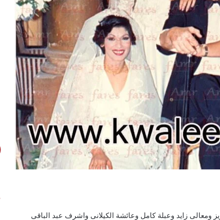
1989 بطولة محمود عبدالعزيز ومعالى زايد وعبلة كامل وعائشة الكيلانى واشرف عبد الباقى