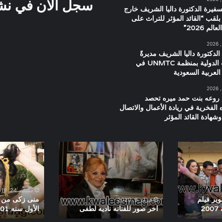
سجل الان في نشرت
سفيرة الدكتورة داليا الشريف خارج
بلقب “القائد المؤثر للتراث على
م 2026”
الدكتورة داليا الشريف مديرةً
للعلاقات الدولية بمنظمة UNMTC في
العربية السعودية
 روعه بنت حمد ميره تحصد
ه الفخرية في ريادة الأعمال والاتصال
شهادة القائد المؤثر
اخر
منى
صور
زكى
للفنانه
من
ناديه
كواليس
لطفى
فيلم
سبتمبر 24, 2019
الحب
ير فيلم
منى زكى من ك
فبراير 9, 2020
2
اخر صور للفنانه ناديه لطفى
الأول سنه 2001
الأول
سنه