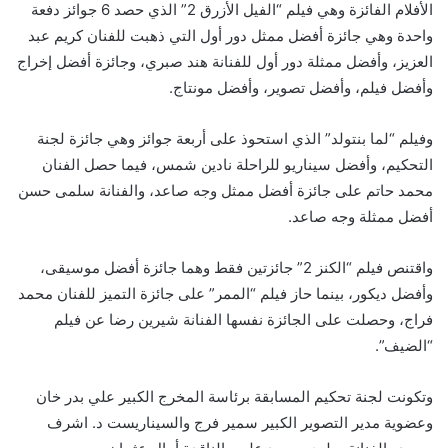
الأفلام الفائزة وهي فيلم “الفيل الأزرق 2” الذي حصد 6 جوائز دفعة
واحدة وهي جائزة أفضل ممثل دور أول التي ذهبت للفنان كريم عبد
العزيز، وأفضل ممثلة دور أول للفنانة هند صبري، وجائزة أفضل إخراج
وأفضل فيلم، وأفضل تصوير، وأفضل مونتاج.
وفيلم “لما بنتولد” الذي استحوذ على أربعة جوائز وهي جائزة لجنة
التحكيم، وأفضل سيناريو للراحلة نادين شمس، فيما حصل الفنان
محمد حاتم على جائزة أفضل ممثل وجه صاعد، والفنانة سلمى حسن
أفضل ممثلة وجه صاعد.
واقتنص فيلم “الكنز 2” جائزتين فقط وهما جائزة أفضل موسيقى،
وأفضل ديكور، بينما حاز فيلم “الممر” على جائزة التميز للفنان محمد
فراج، وحصلت على الجائزة نفسها الفنانة شيرين رضا عن فيلم
“الضيف”.
وتكونت لجنة تحكيم المسابقة برئاسة المخرج الكبير علي بدر خان
وعضوية مدير التصوير الكبير سمير فرج والسيناريست د. اشرف