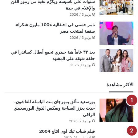
سنوات على تأسيسه ويكرّم نخبة من رموز الفن
والإعلام في جدة
يوليو 13, 2026
تامر حسني في احتفالية «100 مليون شكرا»:
سقفة لمنتخب مصر
يوليو 13, 2026
بعد ٣٢ عاماً هبة حيدري تجمع أبطال كساندرا في
حلقة شيقة على المشهد
يوليو 11, 2026
الاكثر مشاهدة
بورسعيد تتألق بمهرجان بنت الباسلة للفاشون..
حدث يعزز السياحة ويعكس الذوق البورسعيدي
الراقي
يونيو 23, 2026
فيلم شباب تيك اوى انتاج 2004
أغسطس 21, 2019