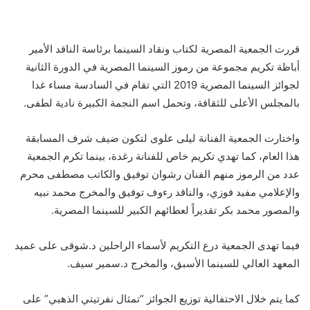
قررت الجمعية المصرية لكتاب ونقاد السينما برئاسة الناقد الأمير
أباظة تكريم مجموعة من رموز السينما المصرية في الدورة الثانية
لجوائز السينما المصرية 2019 التي تقام في السادسة مساء غدا
بالمجلس الأعلى للثقافة، وتحمل اسم النجمة الكبيرة نادية لطفى.
واختارت الجمعية الفنانة ليلى علوى لتكون ضيف شرف المسابقة
هذا العام، كما تهدي تكريم خاص للفنانة رغدة، بينما تكرم الجمعية
عدد من الرموز منهم الفنان رشوان توفيق والكاتب مصطفى محرم
والإعلامي مفيد فوزي، والناقد رءوف توفيق والمخرج محمد نبيه
والمصور محمد بكر تقديراً لعطائهم الكبير للسينما المصرية.
فيما تهدى الجمعية درع التكريم لأسماء الراحلين د.شوقى على عميد
المعهد العالي للسينما الأسبق، والمخرج د.سمير سيف.
كما يتم خلال الاحتفالية توزيع الجوائز “تمثال نفرتيتي الذهبي” على