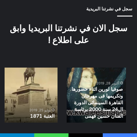
سجل في نشرتنا البريدية
سجل الان في نشرتنا البريديا وابق
على اطلاع !
صوفيا
العتبة
لورين
1871
اثناء
أكتوبر 28, 2019
صوفيا لورين اثناء حضورها
حضورها
وتكريمها فى مهرجان
وتكريمها
القاهرة السينمائى الدورة
فى
ال24 سنة 2000 برئاسة
مهرجان
يوليو 25, 2019
القاهرة
الفنان حسين فهمى
العتبة 1871
السينمائى
الدورة
ال24