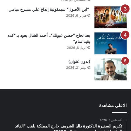
“ابن الأصول” سيمفونية إبداع علي مسرح ميامي
فبراير 6, 2026
بعد نجاح “حضن عيونك”.. أحمد الشال يعود بـ “كده
بقينا تمام”
أبريل 8, 2026
(بدون عنوان)
يونيو 21, 2026
الاعلى مشاهدة
أغسطس 5, 2026
تكريم السفيرة الدكتورة داليا الشريف خارج المملكة بلقب “القائد