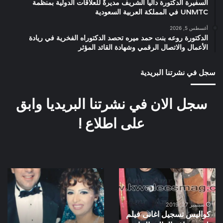
السفيرة الدكتورة داليا الشريف مديرةً للعلاقات الدولية بمنظمة
UNMTC في المملكة العربية السعودية
أغسطس 5, 2026
الدكتورة روعه بنت حمد ميره تحصد الدكتوراه الفخرية في ريادة
الأعمال والاتصال الرقمي وشهادة القائد المؤثر
سجل في نشرتنا البريدية
سجل الان في نشرتنا البريديا وابق
على اطلاع !
كواليس
العرض
تسجيل
الخاص
اغانى
لفيلم
فيلم
جواز
سبتمبر 27, 2019
كواليس تسجيل اغانى فيلم
بلية
بقرار