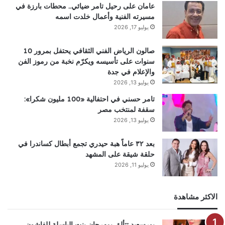
عامان على رحيل تامر ضيائي.. محطات بارزة في
مسيرته الفنية وأعمال خلدت اسمه
يوليو 17, 2026
صالون الرياض الفني الثقافي يحتفل بمرور 10
سنوات على تأسيسه ويكرّم نخبة من رموز الفن
والإعلام في جدة
يوليو 13, 2026
تامر حسني في احتفالية «100 مليون شكرا»:
سقفة لمنتخب مصر
يوليو 13, 2026
بعد ٣٢ عاماً هبة حيدري تجمع أبطال كساندرا في
حلقة شيقة على المشهد
يوليو 11, 2026
الاكثر مشاهدة
بورسعيد تتألق بمهرجان بنت الباسلة للفاشون..