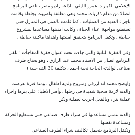
الإعلامي الكيبر د. عمرو الليثي باذاعة راديو مصر ، تلقي البرنامج
اتصالا من مدام ذكريات محمد وهي مطلقة واصيبت بجلطة وقامت
باجراء العديد من العمليات ، كما قامت بالعمل في المنازل حتي
تستطيع مواجهة اعباء الحياة ، وكانت امنيتها مساعدها بمشروع
خياطة ، وتكفل البرنامج بتحقيق امنيتها واهداها ماكينة خياطة .
وفي الفقرة الثانية والتي جاءت تحت عنوان فقرة المفاجأت ” تلقي
البرنامج اتصال من الاستاذ محمد عبد الرازق ، وهو يحتاج طرف
صناعى لوالدته الحاجة نجية احمد ، بتكلفة 30 الف جنية )
واوضح محمد انه ارزقي ومتزوج ولديه اطفال ، ومنذ فترة تعرضت
والدته لازمة صحية شديدة في رجلها ، وأصر الاطباء علي بترها واجراء
عملية بتر ، وبالفعل اجريت لعملية ولكن
والدته تتمني مساعدتها في شراء طرف صناعى حتي تستطيع الحركة
ومساعدة نفسها
وتكفل البرنامج بتحمل تكاليف شراء الطرف الصناعي