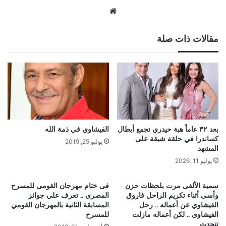
موقع
الويب
مقالات ذات صلة
بعد ٣٢ عاماً هبة حيدري تجمع أبطال
الفيشاوي في ذمة الله
كساندرا في حلقة شيقة على
يوليو 25, 2019
المشهد
يوليو 11, 2026
سمية الألفى مرت بلحظات حزن
فى ختام مهرجان القومى للمسرح
وأسى أثناء تكريم الراحل فاروق
المصرى .. تعرف علي جوائز
الفيشاوي عن أعماله .. رحل
المسابقة الثانية بالمهرجان القومي
الفيشاوى .. لكن أعماله مازلت
للمسرح
تتحدث