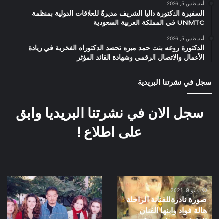
أغسطس 5, 2026
السفيرة الدكتورة داليا الشريف مديرةً للعلاقات الدولية بمنظمة
UNMTC في المملكة العربية السعودية
أغسطس 5, 2026
الدكتورة روعه بنت حمد ميره تحصد الدكتوراه الفخرية في ريادة
الأعمال والاتصال الرقمي وشهادة القائد المؤثر
سجل في نشرتنا البريدية
سجل الان في نشرتنا البريديا وابق
على اطلاع !
صورة
صورة
يونيو 9, 2021
نادرةللفنانة
نادرة
صورة نادرةللفنانة الراحلة
الراحلة
اول
هالة فواد وابنها الفنان
هالة
يوم