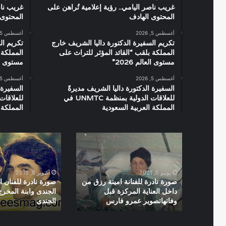
غريب ناصر اليامي.. رؤية إعلامية تُراهن على
غريب ناص
المحتوى الهادف
المحتوى 
أغسطس 5, 2026
أغسطس 5, 2026
تكريم السفيرة الدكتورة داليا الشريف خارج
تكريم ال
المملكة بلقب “القائد المؤثر للتراث على
المملكة 
مستوى العالم 2026”
مستوى العال
أغسطس 5, 2026
أغسطس 5, 2026
السفيرة الدكتورة داليا الشريف مديرةً
السفيرة 
للعلاقات الدولية بمنظمة UNMTC في
المملكة العربية السعودية
المملكة 
صورة
صورة
نادرة
نادرة
للفنانة
للفنان
امينة
الراحل
يونيو 5, 2021
أكتوبر 8, 2019
رزق
محمود
صورة نادرة للفنانة امينة رزق من
صورة نادرة للفنان 
من
الجندى
داخل العناية المركزة قبل
الجندى وابنة المخر
وفاتهاتصوير عمرو فارس
الجندى
داخل
وابنة
العناية
المخرج
المركزة
احمد