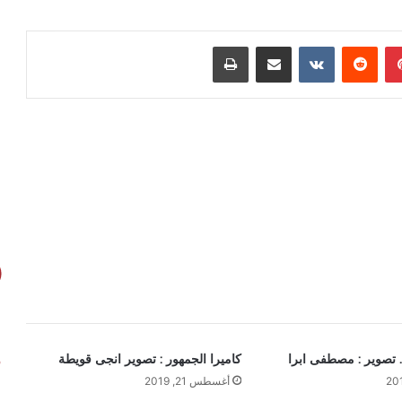
بينتيريست
مشاركة عبر البريد
طباعة
. تصوير : مصطفى ابرا
كاميرا الجمهور : تصوير انجى قويطة
أغسطس 21, 2019