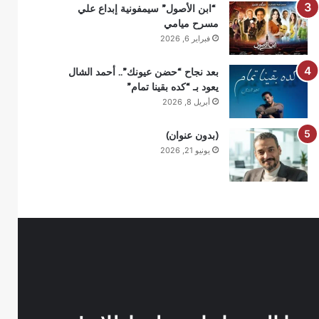
“ابن الأصول” سيمفونية إبداع علي
مسرح ميامي
فبراير 6, 2026
بعد نجاح “حضن عيونك”.. أحمد الشال
يعود بـ “كده بقينا تمام”
أبريل 8, 2026
(بدون عنوان)
يونيو 21, 2026