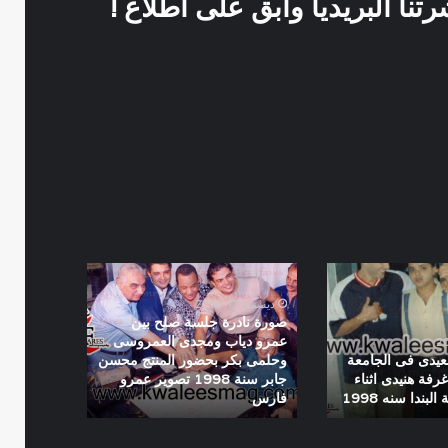
نا البريديا وابق على اطلاع !
صورة
نادرة
ديسمبر 13, 2019
جلسة
صورة نادرة جلسة صلح بين
صلح
عمرو دياب ومجدى العمروسى
بين
عيدى فى الجامعة
وحلمى بكر بحضور المنتج محسن
عمرو
رفة هنيدى اثناء
جابر سنة 1998 تصوير عمرو
ندا سنه 1998
فارس
دياب
ومجدى
العمروسى