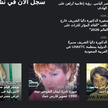
سجل الان في نشرت
ر اليامي.. رؤية إعلامية تُراهن على
الهادف
سفيرة الدكتورة داليا الشريف خارج
بلقب “القائد المؤثر للتراث على
م 2026”
الدكتورة داليا الشريف مديرةً
للعلاقات الدولية بمنظمة UNMTC في
العربية السعودية
صورة
بوستر
نادرة
فيلم
ايمان
صعيدى
الطوخى
فى
سبتمبر 29, 2019
سنة
الجامعة
الراحل محمود
بوستر فيلم ص
يناير 25, 2020
1990
الامريكية
ج احمد
صورة نادرة ايمان الطوخى سنة
الامريكية فى غ
1990 تصوير فارس حماد
عرض مسرحية الب
تصوير
فى غرفة
فارس
هنيدى
حماد
اثناء