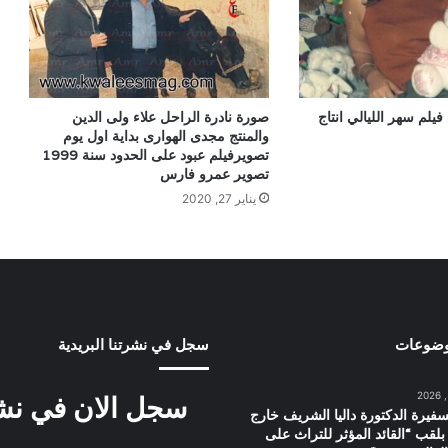
فيلم سهر الليالي انتاج
صورة نادرة الراحل علاء ولى الدين
والمنتج مجدى الهوارى بداية اول يوم
تصويرفيلم عبود على الحدود سنة 1999
تصوير عمرو فارس
يناير 27, 2020
وضوعات
سجل في نشرتنا البريدية
سجل الان في نشرت
سفيرة الدكتورة داليا الشريف خارج
بلقب “القائد المؤثر للتراث على