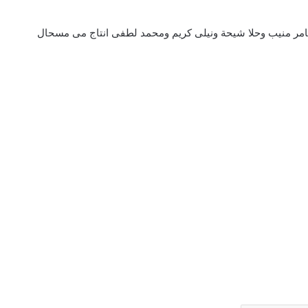
 العيون سنة 2002 الفيلم بطولة عامر منيب وحلا شيحة ونيلى كريم ومحمد لطفى انتاج مى مسحال