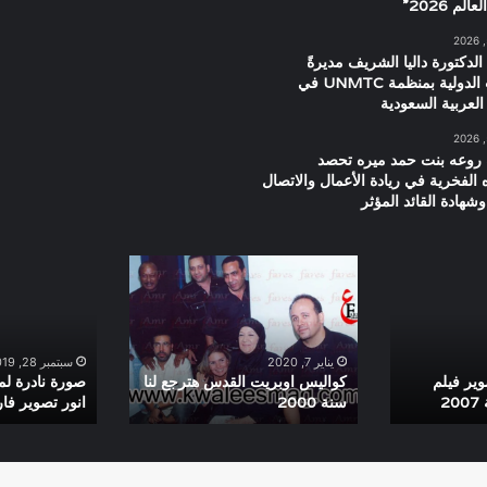
م 2026”
الدكتورة داليا الشريف مديرةً
للعلاقات الدولية بمنظمة UNMTC في
العربية السعودية
 روعه بنت حمد ميره تحصد
ه الفخرية في ريادة الأعمال والاتصال
شهادة القائد المؤثر
كواليس
صورة
اوبريت
نادرة
القدس
لمحمد
هترجع
صبحى
لنا
وسماح
يناير 7, 2020
سبتمبر 28, 2019
سنة
انور
ير فيلم
كواليس اوبريت القدس هترجع لنا
صورة نادرة ل
2
سنة 2000
انور تصوير فا
2000
تصوير
فارس
حماد