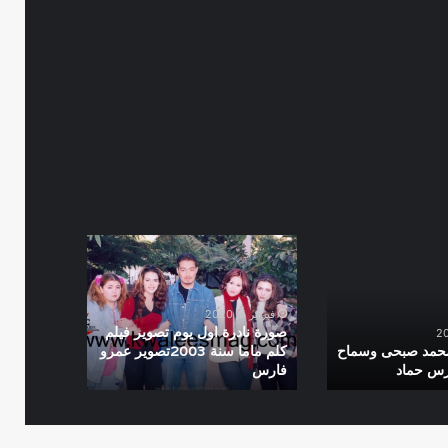
صورة
نادرة
اول
يوم
فبراير 5, 2020
تصوير
صورة نادرة اول يوم تصوير فيلم
فيلم
محمد صبحى وسماح
كلم ماما سنة 2003تصوير عمرو
رس حماد
فارس
كلم
ماما
سنة
2003تصوير