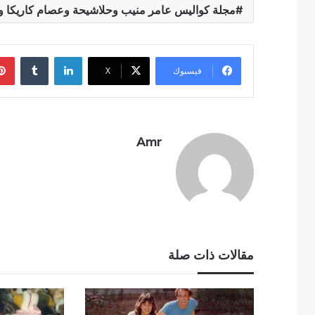
مجلة كواليس عامر منيب وحلاشيحة وعصام كاريكا 
لينكدإن
فيسبوك
‫X
Amr
مقالات ذات صلة