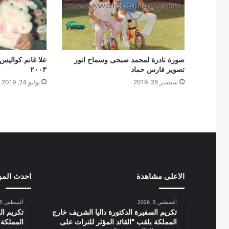
صورة نادرة لمحمد صبحى وسماح انور
علا غانم كواليس 
تصوير فارس حماد
٢٠٠٣
سبتمبر 28, 2019
يوليو 24, 2019
الاعلى مشاهدة
احدث الم
أغسطس 5, 2026
أغسطس 5, 2026
تكريم السفيرة الدكتورة داليا الشريف خارج
تكريم ال
المملكة بلقب “القائد المؤثر للتراث على
المملكة 