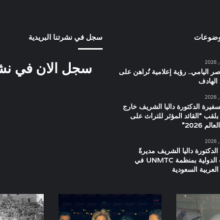
وضوعات
سجل في نشرتنا البريدية
سجل الان في نشرت
ر اليامي.. رؤية إعلامية تُراهن على
الهادف
سفيرة الدكتورة داليا الشريف خارج
بلقب “القائد المؤثر للتراث على
م 2026”
الدكتورة داليا الشريف مديرةً
للعلاقات الدولية بمنظمة UNMTC في
العربية السعودية
كواليس
عبدالناصر
البوم
,
يوم
بورسعيد