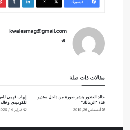
فيسبوك
‫X
kwalesmag@gmail.com
موقع
الويب
مقالات ذات صلة
خالد الغندور ينشر صورة من داخل ستديو
إيهاب فهمى للق
قناة “الزمالك”
للكوميدى وخالد
أغسطس 26, 2019
فبراير 14, 2020