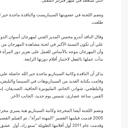
التي ستعقد في شهر فبراير المقبل.
وتضم اللجنة في عضويتها السيناريست والناقدة ماجدة خير ال
طلعت.
وقال الناقد أندرو محسن المدير الفني لمهرجان أسوان الدولي
علي أن تكون النسبة الأكبر في لجنة مشاهدة المهرجان من 
وأن المهرجان موجه بالأساس للعمل على تعزيز دور المرأة 
بدأت عملها بالفعل لاختيار أفلام دورتها الرابعة.
وقامت بكتابة العديد من السيناريوهات في السينما والتليفزيو
والبلطجي، شوادر، الخاتم، المليونيرة الحافية، الصديقان، إ
القمر، ساعة عصارى، شمس يوم جديد، الجانب الآخر.
وتضم اللجنة أيضا المخرجة وكاتبة السيناريو هبة يسري مخ
وقدمت عام 2011 أول أفلامها الطويلة “ستو زا