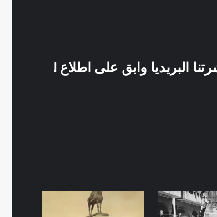
نا البريديا وابق على اطلاع !
العتبة
1871