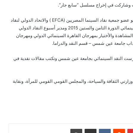
 وشاركت في إخراج مسلسل “سابع جار”.
ويكتب الناقد الفني رامي عبد الرازق بعدة جرائد ومجلات وهو عضو جمعية نقاد السينما المصريين (EFCA ) والاتحاد الدولي لنقاد
السينما ( الفيبريسي) ولجنة النقاد الدولية بمهرجان كان السينمائي الدورة الثامن والستين 2015 ومدير أسبوع النقاد الدولي
ينمائي الدولي الدورة 39 وعضو لجنة المشاهدة والأختيار بمهرجان القاهرة السينمائي الدولي ومهرجان
لآداب جامعة عين شمس – قسم النقد والدراما.
ي درست النقد السينمائي بجامعة عين شمس وتكتب مقالات نقدية في
وزارتي الثقافة والسياحة، والمجلس القومي القومي للمرأة، ونقابة
بينتيريست
مشاركة عبر البريد
طباعة