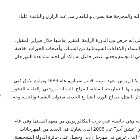
له والمخرجة هبة يسري والناقد رامي عبد الرازق والناقدة علياء
 إنه حرص في الدورة الرابعة المقرر إقامتها خلال فبراير المقبل،
النساء والكفاءات السينمائية من الشباب وأصحاب الخبرات، خاصة
في المجتمع وجعلها عنصر فاعل به وأكد أن لجنة مشاهدة المهرجان
يذكر أن الناقدة وكاتبة السيناريو ماجدة خير الله حاصلة علي بكالوريوس معهد سينما قسم سيناريو عام 1986 ودبلوم تذوق فنى
ن منها: العفاريت، القاتلة، المزاج، الستات، زوجتي والذئب، العجوز
نذار بالقتل، صباح الورد، الشارع الجديد، سنوات الشقاء والحب، وجه
رجة وهي حاصلة علي درجة البكالوريوس من معهد السينما وفي عام
2005 قدمت فيلمها القصير “المهنة امرأة”، ثم الفيلم القصير “عشق آخر” عام 2006 الذي شارك في العديد من المهرجانات
د، أول عشق” الذي عرض في مهرجان دبي وحصل على جائزة الدولة التشجيعية،