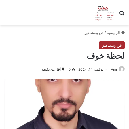
بحث عن
الق
الرئيسية
/
فن ومشاهير
فن ومشاهير
لحظة خوف
Amr
نوفمبر 14, 2024
5
أقل من دقيقة