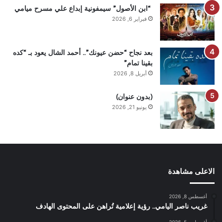
“ابن الأصول” سيمفونية إبداع علي مسرح ميامي
فبراير 6, 2026
بعد نجاح “حضن عيونك”.. أحمد الشال يعود بـ “كده
بقينا تمام”
أبريل 8, 2026
(بدون عنوان)
يونيو 21, 2026
الاعلى مشاهدة
أغسطس 8, 2026
غريب ناصر اليامي.. رؤية إعلامية تُراهن على المحتوى الهادف
أغسطس 5, 2026