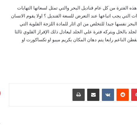
الفترة من كل عام قناديل البحر والتي تمثل لسعاتها التهابات
ات التي يجب اتباعها عند التعرض للسعة القنديل ؟ اولا يقوم الانسان
حر نفسها جيدا للتخلص من اي اثار للمادة اللزجة القلوية التي
لد بالخل ويتركه فترة علي الجلد ليعادل ذلك الإفراز القلوي ثالثا
ن الناعم رابعا يتم دهان المكان بكريم ميبو او تكساكورت او
بينتيريست
مشاركة عبر البريد
طباعة