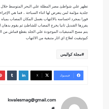
تظهر علي شواطئ مصر المطلة علي البحر المتوسط خلال هذه 
جلدية مؤلمة لمن يتعرض لها اثناء السباحة .. فما هي الإجراء
فورا بمجرد احساسه بالالتهاب بغسل المكان المصاب بمياه الب
يفرزها القنديل ثانيا يخرج المصاب للشاطئ ثم يقوم بدهان الج
يتم مسح المتبقيات الموجودة علي الجلد بقطع قماش من القط
كيوتيڤيت لعلاج اي اثار متبقية من الالتهاب
مجلة كواليس
لينكدإن
فيسبوك
‫X
kwalesmag@gmail.com
موقع