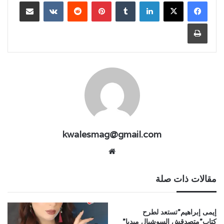
لينكدإن
بينتيريست
مشاركة عبر البريد
طباعة
kwalesmag@gmail.com
موقع
الويب
مقالات ذات صلة
إيمى إبراهيم”تستعد لطرح
كتاب”متصدقش السوشيال ميديا”