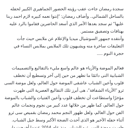
سجدة رمضان جاءت عقب رؤيته الحضور الجماهيري الكبير لحفله
بالساحل الشمالي.. وأضاف رمضان: “إنتوا نعمه كبيره لازم احمد ربنا
عليها” ثم سجد بعدها الأمر الذي أسعد الحاضرين فقاموا بالرد عليه
بهتافات وتصفيق مستمر.
وأنتقده جمهور السوشيال ميديا والإعلام عن ملابس حيث جأت
التعليقات ساخرة منه ويشبهون تلك الملابس بملابس النساء في
حجرة النوم …..
فعالم الموضة والأزياء هو عالم واسع مليء بالتقاليع والتصميمات
الشبابية التى دائمًا ما تظهر من حين إلى آخر وتسطيع أن تخطف
قلوب وأعين الشباب عاشقى الموضة حول العالم، ولعل موضة السى
ثرو “الأزياء الشفافة”، هى أبرز تلك التقاليع العصرية التى ظهرت
مؤخرًا واستطاعت أن تخطف قلوب وأعين الفتيات والشباب بالموضة
حول العالم، كما ظهر من خلالها عدد كبير من نجوم ونجمات عالم
الفن حول العالم، ولعل ظهور النجم محمد رمضان بقميص سى ثرو
أثناء حفله الآخير هو الذى أحدث الضجة الأكبر وسط جيل الشباب.
ظهرت موضة السى ثرو الشبابى منذ عام 2014 عندما أخرجت دار