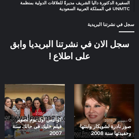
السفيرة الدكتورة داليا الشريف مديرةً للعلاقات الدولية بمنظمة
UNMTC في المملكة العربية السعودية
سجل في نشرتنا البريدية
سجل الان في نشرتنا البريديا وابق
على اطلاع !
صور
كواليس
نادرة
اول
لشويكار
يوم
وابنتها
تصوير
وحفيدتها
فيلم
يونيو 24, 2020
كواليس اول يوم تصوير
سنة
خليك
ديسمبر 7, 2019
صور نادرة لشويكار وابنتها
فيلم خليك فى حالك سنة
2008
فى
وحفيدتها سنة 2008
حالك
2007