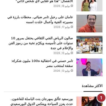
الانفصال: “هذا هو عقابي لأي شخص أذاني”
يوليو 18, 2026
عامان على رحيل تامر ضيائي.. محطات بارزة في
مسيرته الفنية وأعمال خلدت اسمه
يوليو 17, 2026
صالون الرياض الفني الثقافي يحتفل بمرور 10
سنوات على تأسيسه ويكرّم نخبة من رموز الفن
والإعلام في جدة
يوليو 13, 2026
تامر حسني في احتفالية «100 مليون شكرا»:
سقفة لمنتخب مصر
يوليو 13, 2026
الاكثر مشاهدة
بورسعيد تتألق بمهرجان بنت الباسلة للفاشون..
حدث يعزز السياحة ويعكس الذوق البورسعيدي