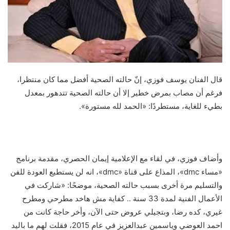
قال الفنان يوسف فوزي، إنّ حالته الصحية أفضل مما كان منتظرا،
فرغم أن مصاب بمرض خطير إلا أن حالته الصحية تتدهور بمعدل
بطيء للغاية، مستطردًا: «الحمد لله مستورة».
وأضاف فوزي، في لقاء مع الإعلامية إيمان الحصري، مقدمة برنامج
«مساء dmc»، المذاع على قناة «dmc»، انه لن يستطيع العودة للفن
والتسليم مرة أخرى بسبب حالته الصحية، موضحًا: «شاركت في
الأعمال الفنية لمدة 33 سنة .. كفاية مش هاخد مطرحي ومطرح
غيري، كده رضا، وبتجيلي عروض حتى الآن، وأخر حاجة كانت من
احمد العوضي وياسمين عبدالعزيز في عام 2015، فقلت لهم ما باليد