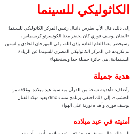
الكاثوليكي للسينما
إلى ذلك، قال الأب بطرس دانيال رئيس المركز الكاثوليكي للسينما:
«الفنان يوسف فوزي كان يحضر معنا الكونسرتو كريسماس،
وسيحضر معنا العام القادم بإذن الله، وفي المهرجان الحادي والستين
تم تكريمه في المركز الكاثوليكي المصري للسينما عن الريادة
السينمائية، هي جائزة جميلة جدا ويستحقها».
هدية جميلة
وأضاف: «أهديته نسخة من القرآن بمناسبة عيد ميلاده، وغلافه من
الخشب»، إلى ذلك احتفى برنامج مساء dmc بعيد ميلاد الفنان
يوسف فوزي وأهداه تورتة على الهواء.
أمنيته في عيد ميلاده
إلى ذلك، قال يوسف فوزي: «في عيد ميلادي، أتمنى أن ينتهي