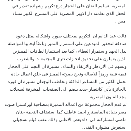
المصرية بتسليم الفنان على الحجار درع تكريم وشهادة تقدير في
الحفل الذي نظمته دار الاوبرا المصرية علي المسرح الكبير مساء
امس .
قالت عبد الدايم ان التكريم بمختلف صوره واشكاله يمثل دعوة
صادقة لتحفيز المبدعين على استمرار التميز وباعثاً ايجابيا لمواصلة
بذل الجهد واستمرار العطاء ، كما يعد استثمارا لطاقات المميزين
الذين يعملون على تحقيق انجازات تثرى المجتمعات والشعوب
وتسهم في الازدهار والارتقاء والنماء ، مشيرة ان النجم على الحجار
قيمة فنية ورمزاً للاصالة ونجح بصوته المميز فى خلق اعمال جادة
تحمل الكثير من المشاعر الدافئة وتخاطب الوجدان مشيرة ان فوزه
بالجائزة يأتي كانتصار جديد ينضم الى الصفحات المشرقة لسجلات
مجد الفنون المصرية .
ثم قدم الحجار مجموعة من اعماله المميزة بمصاحبة اوركسترا صوت
مصر بقيادة المايسترو احمد عاطف كما استضاف النجمة حنان
ماضى لمشاركته فى اداء بعض الاغانى وذلك عقب فيلم تسجيلى
استعرض مشواره الفنى .