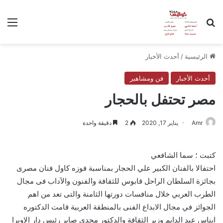
بحث عن
الق
الرئيسية
/
أحدث الأخبار
أحدث الأخبار
فن ومشاهير
مصر تحتفل بالحجار
Amr
يناير 17, 2020
2
دقيقة واحدة
كتبت ؛ سما الشافعي
احتفالا بالفنان الكبير علي الحجار بمناسبة فوزه كاول فنان مصرى
بجائزة السلطان الراحل قابوس للثقافة والفنون والآداب فى مجال
الطرب العربي خلال منافسات دورتها الثامنة والتى تعد من اهم
الجوائز في مجال الابداع الفنى بالمنطقة العربية قامت الدكتوره
ايناس عبد الدايم وزير الثقافة والدكتور مجدى صابر رئيس دار الاوبرا