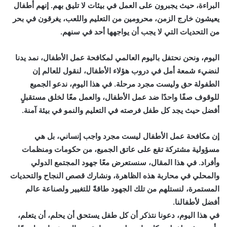
البراءة، حيث يجبرون على العمل في بيئات لا تليق بهم. إنهم أطفال
يعيشون خارج الزمن، محرومين من التعليم واللعب، يغرقون في بحر
من التحديات التي لا يجب أن يواجهها أحد في سنهم.
اليوم، ونحن نحتفل باليوم العالمي لمكافحة عمل الأطفال، نمد يدنا
لنضيء شمعة أمل في دروب هؤلاء الأطفال، لنقول للعالم إن
الطفولة حق وليست مجرد مرحلة. في هذا اليوم، ندعو الجميع
للوقوف صفًا واحدًا ضد عمل الأطفال، والعمل معًا لخلق مستقبلٍ
أفضل حيث يجد كل طفل فرصته في التعليم والنمو في بيئة آمنة.
إن مكافحة عمل الأطفال ليست مجرد واجب إنساني، بل هي
مسؤولية مشتركة تقع على عاتق الجميع، من حكومات ومنظمات
وأفراد. في هذا المقال، سنستعرض معًا جهود المجتمع الدولي
والمحلي في محاربة هذه الظاهرة، ونشارك قصص النجاح والتحديات
المستمرة، لنستلهم من تلك الجهود طاقةً للتغيير ولصناعة عالم
أفضل لأطفالنا.
في هذا اليوم، دعونا نتذكر أن كل طفل يستحق أن يحلم، أن يتعلم،