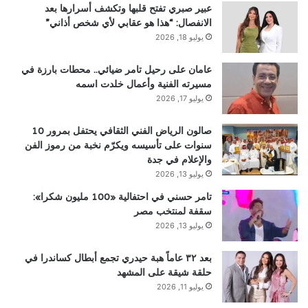
عبير صبري تفتح قلبها وتكشف أسرارها بعد
الانفصال: “هذا هو عقابي لأي شخص أذاني”
يوليو 18, 2026
عامان على رحيل تامر ضيائي.. محطات بارزة في
مسيرته الفنية وأعمال خلدت اسمه
يوليو 17, 2026
صالون الرياض الفني الثقافي يحتفل بمرور 10
سنوات على تأسيسه ويكرّم نخبة من رموز الفن
والإعلام في جدة
يوليو 13, 2026
تامر حسني في احتفالية «100 مليون شكرا»:
سقفة لمنتخب مصر
يوليو 13, 2026
بعد ٣٢ عاماً هبة حيدري تجمع أبطال كساندرا في
حلقة شيقة على المشهد
يوليو 11, 2026