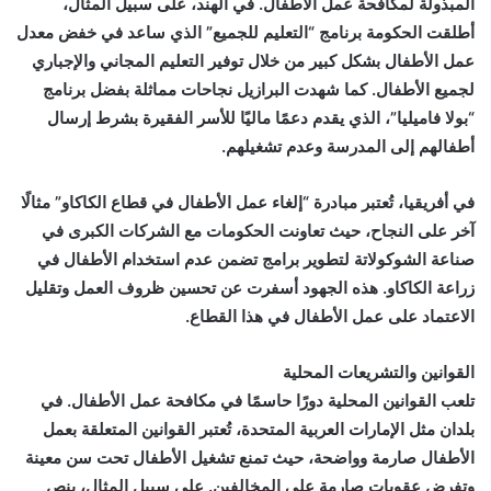
المبذولة لمكافحة عمل الأطفال. في الهند، على سبيل المثال،
أطلقت الحكومة برنامج “التعليم للجميع” الذي ساعد في خفض معدل
عمل الأطفال بشكل كبير من خلال توفير التعليم المجاني والإجباري
لجميع الأطفال. كما شهدت البرازيل نجاحات مماثلة بفضل برنامج
“بولا فاميليا”، الذي يقدم دعمًا ماليًا للأسر الفقيرة بشرط إرسال
أطفالهم إلى المدرسة وعدم تشغيلهم.
في أفريقيا، تُعتبر مبادرة “إلغاء عمل الأطفال في قطاع الكاكاو” مثالًا
آخر على النجاح، حيث تعاونت الحكومات مع الشركات الكبرى في
صناعة الشوكولاتة لتطوير برامج تضمن عدم استخدام الأطفال في
زراعة الكاكاو. هذه الجهود أسفرت عن تحسين ظروف العمل وتقليل
الاعتماد على عمل الأطفال في هذا القطاع.
القوانين والتشريعات المحلية
تلعب القوانين المحلية دورًا حاسمًا في مكافحة عمل الأطفال. في
بلدان مثل الإمارات العربية المتحدة، تُعتبر القوانين المتعلقة بعمل
الأطفال صارمة وواضحة، حيث تمنع تشغيل الأطفال تحت سن معينة
وتفرض عقوبات صارمة على المخالفين. على سبيل المثال، ينص