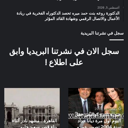
أغسطس 5, 2026
الدكتورة روعه بنت حمد ميره تحصد الدكتوراه الفخرية في ريادة
الأعمال والاتصال الرقمي وشهادة القائد المؤثر
سجل في نشرتنا البريدية
سجل الان في نشرتنا البريديا وابق
على اطلاع !
صورة
القاهرة
نادرة
..
كواليس
مشهد
حفل
نادر
ديسمبر 19, 2019
صورة نادرة كواليس حفل
البوم
أثناء
أكتوبر 23, 2019
البوم اول مرة ديانا حداد
القاهرة .. مشهد نادر أثناء
اول
بناء
سنة 2004 تصوير عمرو
بناء قصر سعيد حليم
مرة
قصر