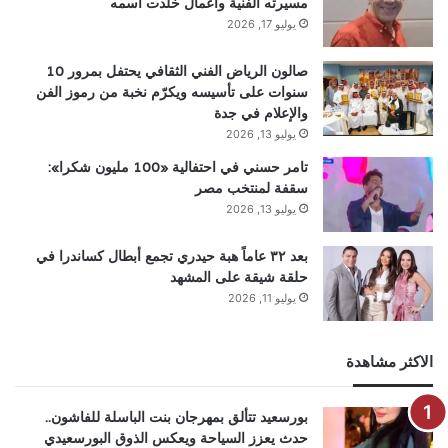
مسيرته الفنية وأعمال خلدت اسمه
يوليو 17, 2026
صالون الرياض الفني الثقافي يحتفل بمرور 10
سنوات على تأسيسه ويكرّم نخبة من رموز الفن
والإعلام في جدة
يوليو 13, 2026
تامر حسني في احتفالية «100 مليون شكرا»:
سقفة لمنتخب مصر
يوليو 13, 2026
بعد ٣٢ عاماً هبة حيدري تجمع أبطال كساندرا في
حلقة شيقة على المشهد
يوليو 11, 2026
الاكثر مشاهدة
بورسعيد تتألق بمهرجان بنت الباسلة للفاشون..
حدث يعزز السياحة ويعكس الذوق البورسعيدي